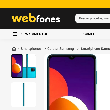
Buscar produtos, ma
Termos mais busc
DEPARTAMENTOS
GAMES
1
º
ps5
2
º
gift card
Smartphones
Celular Samsung
Smartphone Sams
Galaxy M12 64GB
3
º
ps4
de RAM Verde
4
º
smartphone
5
º
edição limitada 