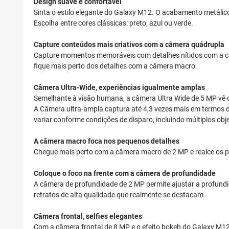
Design suave e confortável
Sinta o estilo elegante do Galaxy M12. O acabamento metálic
Escolha entre cores clássicas: preto, azul ou verde.
Capture conteúdos mais criativos com a câmera quádrupla
Capture momentos memoráveis com detalhes nítidos com a câm
fique mais perto dos detalhes com a câmera macro.
Câmera Ultra-Wide, experiências igualmente amplas
Semelhante à visão humana, a câmera Ultra Wide de 5 MP vê 
A Câmera ultra-ampla captura até 4,3 vezes mais em termos d
variar conforme condições de disparo, incluindo múltiplos obj
A câmera macro foca nos pequenos detalhes
Chegue mais perto com a câmera macro de 2 MP e realce os pe
Coloque o foco na frente com a câmera de profundidade
A câmera de profundidade de 2 MP permite ajustar a profundi
retratos de alta qualidade que realmente se destacam.
Câmera frontal, selfies elegantes
Com a câmera frontal de 8 MP e o efeito bokeh do Galaxy M12, é