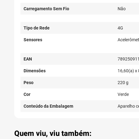
Carregamento Sem Fio
Não
Tipo de Rede
4G
Sensores
Acelerômet
EAN
78925091
Dimensões
16,60(a) x 
Peso
220 g
Cor
Verde
Conteúdo da Embalagem
Aparelho c
Quem viu, viu também: