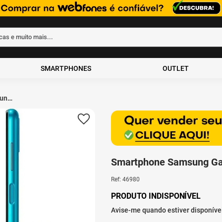
rcas e muito mais...
ados
SMARTPHONES
OUTLET
ung
 4GB
30º aniversário
Smartphone Samsung Ga
Ref
:
46980