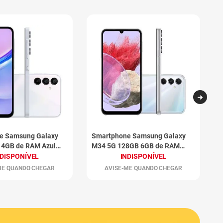
e Samsung Galaxy
Smartphone Samsung Galaxy
S
 4GB de RAM Azul
M34 5G 128GB 6GB de RAM
A
Prata
E
NDISPONÍVEL
INDISPONÍVEL
ME QUANDO CHEGAR
AVISE-ME QUANDO CHEGAR