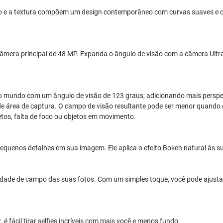
o e a textura compõem um design contemporâneo com curvas suaves e con
era principal de 48 MP. Expanda o ângulo de visão com a câmera Ultra
o mundo com um ângulo de visão de 123 graus, adicionando mais perspec
e área de captura. O campo de visão resultante pode ser menor quando o
etos, falta de foco ou objetos em movimento.
quenos detalhes em sua imagem. Ele aplica o efeito Bokeh natural às su
dade de campo das suas fotos. Com um simples toque, você pode ajustar 
 fácil tirar selfies incríveis com mais você e menos fundo.