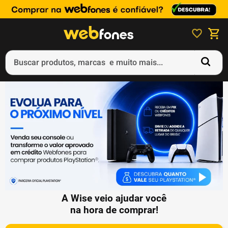
Buscar produtos, marcas e muito mais...
Termos mais buscados
1
º
ps5
2
º
gift card
3
º
ps4
4
º
smartphone
5
º
notebook
A Wise veio ajudar você
na hora de comprar!