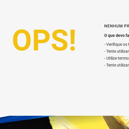
NENHUM P
Verifique os
Tente utiliz
Utilize term
Tente utiliz