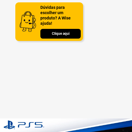
Dúvidas para
escolher um
produto? A Wise
ajuda!
Clique aqui