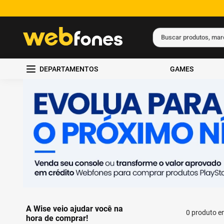
Buscar produtos, ma
Termos mais busc
DEPARTAMENTOS
GAMES
1
º
ps5
2
º
gift card
3
º
ps4
4
º
smartphone
5
º
notebook
A Wise veio ajudar você na
0
produto
hora de comprar!