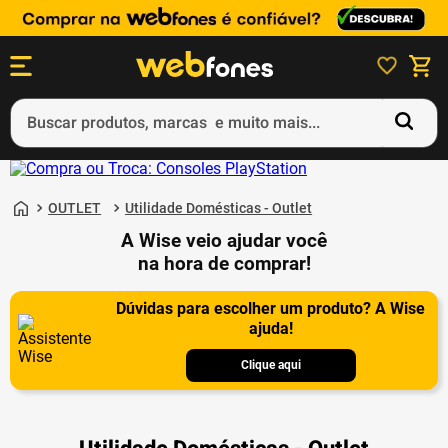
Buscar produtos, marcas e muito mais...
Termos mais buscados
1
º
ps5
OUTLET
Utilidade Domésticas - Outlet
A Wise veio ajudar você
2
º
gift card
na hora de comprar!
3
º
ps4
Dúvidas para escolher um produto? A Wise
4
º
smartphone
ajuda!
5
º
notebook
Clique aqui