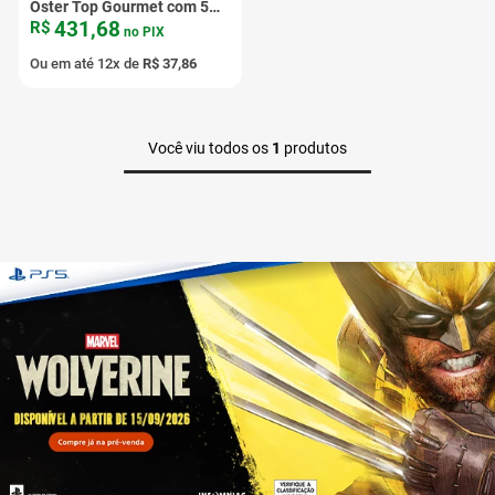
Oster Top Gourmet com 5
431
,
68
R$
Peças Vermelho
no PIX
Ou em até
12
x de
R$
37
,
86
Você viu todos os
1
produtos