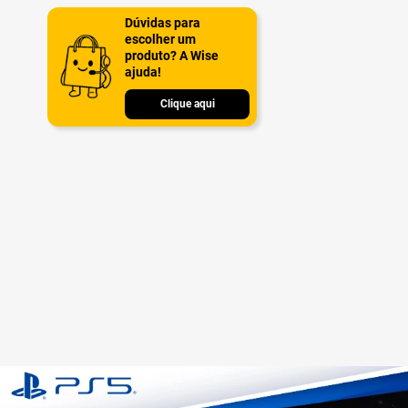
Dúvidas para
escolher um
produto? A Wise
ajuda!
Clique aqui