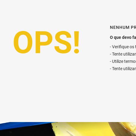
NENHUM P
Verifique os
Tente utiliz
Utilize term
Tente utiliz