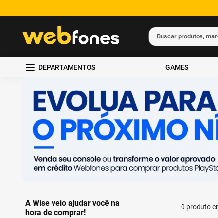
Buscar produtos, ma
Termos mais busc
DEPARTAMENTOS
GAMES
1
º
ps5
2
º
gift card
3
º
ps4
4
º
smartphone
5
º
notebook
A Wise veio ajudar você na
0
produto
hora de comprar!