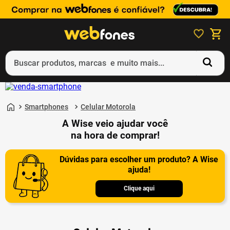
Buscar produtos, marcas e muito mais...
Termos mais buscados
1
º
ps5
Smartphones
Celular Motorola
A Wise veio ajudar você
2
º
gift card
na hora de comprar!
3
º
smartphone
Dúvidas para escolher um produto? A Wise
4
º
ps4
ajuda!
5
º
notebook
Clique aqui