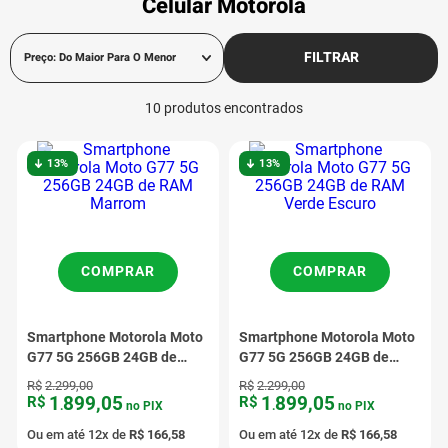
Celular Motorola
FILTRAR
Preço: Do Maior Para O Menor
10
produtos
13%
13%
COMPRAR
COMPRAR
Smartphone Motorola Moto
Smartphone Motorola Moto
G77 5G 256GB 24GB de
G77 5G 256GB 24GB de
RAM Marrom
RAM Verde Escuro
R$
2
.
299
,
00
R$
2
.
299
,
00
1
899
,
05
1
899
,
05
R$
R$
.
no PIX
.
no PIX
Ou em até
12
x de
R$
166
,
58
Ou em até
12
x de
R$
166
,
58