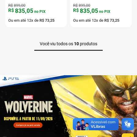
Verde
Bege
R$
899
,
00
R$
899
,
00
835
,
05
835
,
05
R$
R$
no PIX
no PIX
Ou em até
12
x de
R$
73
,
25
Ou em até
12
x de
R$
73
,
25
Você viu todos os
10
produtos