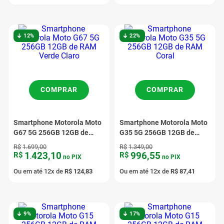
12%
22%
COMPRAR
COMPRAR
Smartphone Motorola Moto
Smartphone Motorola Moto
G67 5G 256GB 12GB de
G35 5G 256GB 12GB de
RAM Verde Claro
RAM Coral
R$
1
.
699
,
00
R$
1
.
349
,
00
1
423
,
10
996
,
55
R$
R$
.
no PIX
no PIX
Ou em até
12
x de
R$
124
,
83
Ou em até
12
x de
R$
87
,
41
9%
17%