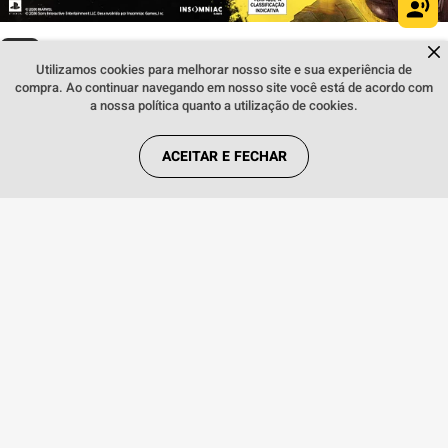
Dúvidas sobre produtos?
Fale comigo
clicando aqui
.
INSTITUCIONAL
Utilizamos cookies para melhorar nosso site e sua experiência de
compra. Ao continuar navegando em nosso site você está de acordo com
a nossa política quanto a utilização de cookies.
REGRAS
ACEITAR E FECHAR
REDES SOCIAIS
FORMAS DE PAGAMENTO
Webfones Comércio de Artigos de Telefonia S.A. Copyright © 2018. Todos os
direitos reservados. Preços e condições de pagamento válidos exclusivamente