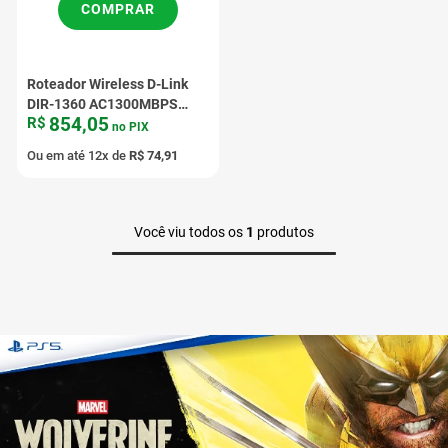
COMPRAR
Roteador Wireless D-Link
DIR-1360 AC1300MBPS
854
,
05
R$
WAN/LAN Preto
no PIX
Ou em até
12
x de
R$
74
,
91
Você viu todos os
1
produtos