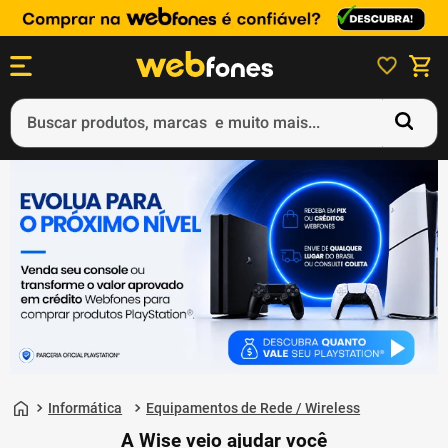
Buscar produtos, marcas e muito mais...
Termos mais buscados
1
º
ps5
2
º
gift card
3
º
ps4
4
º
smartphone
5
º
notebook
Informática
Equipamentos de Rede / Wireless
A Wise veio ajudar você