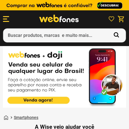
Buscar produtos, marcas e muito mais...
Termos mais buscados
1
º
ps5
2
º
gift card
3
º
ps4
4
º
smartphone
5
º
notebook
Smartphones
A Wise veio ajudar você