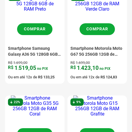
COMPRAR
COMPRAR
Smartphone Samsung
Smartphone Motorola Moto
Galaxy A36 5G 128GB 6GB
G67 5G 256GB 12GB de
de RAM Preto
RAM Verde Claro
R$
1
.
699
,
00
R$
1
.
699
,
00
1
519
,
05
1
423
,
10
R$
R$
.
no PIX
.
no PIX
Ou em até
12
x de
R$
133
,
25
Ou em até
12
x de
R$
124
,
83
22%
9%