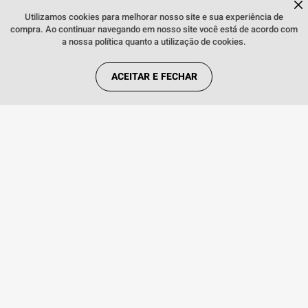
Dúvidas sobre produtos?
REDES SOCIAIS
Fale comigo
clicando aqui
.
Utilizamos cookies para melhorar nosso site e sua experiência de
compra. Ao continuar navegando em nosso site você está de acordo com
a nossa política quanto a utilização de cookies.
ACEITAR E FECHAR
FORMAS DE PAGAMENTO
Webfones Comércio de Artigos de Telefonia S.A. Copyright © 2018. Todos os
direitos reservados. Preços e condições de pagamento válidos exclusivamente
para compras efetuadas no site, podendo diferenciar-se das lojas físicas. As
imagens dos produtos são meramente ilustrativas. Todos os preços e
condições comerciais estão sujeitos a alteração sem aviso prévio. CNPJ:
14.548.476/0001-76.