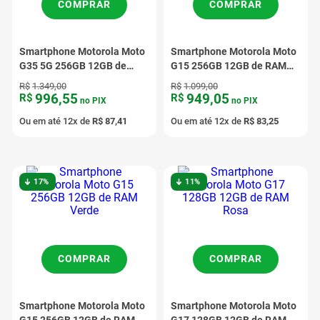
COMPRAR
COMPRAR
Smartphone Motorola Moto
Smartphone Motorola Moto
G35 5G 256GB 12GB de
G15 256GB 12GB de RAM
RAM Coral
Grafite
R$
1
.
349
,
00
R$
1
.
099
,
00
996
,
55
949
,
05
R$
R$
no PIX
no PIX
Ou em até
12
x de
R$
87
,
41
Ou em até
12
x de
R$
83
,
25
17%
11%
COMPRAR
COMPRAR
Smartphone Motorola Moto
Smartphone Motorola Moto