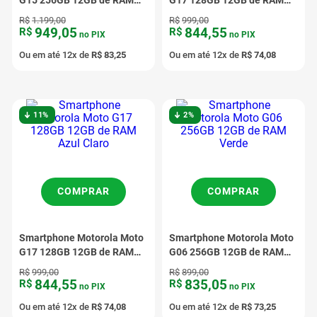
G15 256GB 12GB de RAM
G17 128GB 12GB de RAM
Verde
Rosa
R$
1
.
199
,
00
R$
999
,
00
949
,
05
844
,
55
R$
R$
no PIX
no PIX
Ou em até
12
x de
R$
83
,
25
Ou em até
12
x de
R$
74
,
08
11%
2%
COMPRAR
COMPRAR
Smartphone Motorola Moto
Smartphone Motorola Moto
G17 128GB 12GB de RAM
G06 256GB 12GB de RAM
Azul Claro
Verde
R$
999
,
00
R$
899
,
00
844
,
55
835
,
05
R$
R$
no PIX
no PIX
Ou em até
12
x de
R$
74
,
08
Ou em até
12
x de
R$
73
,
25