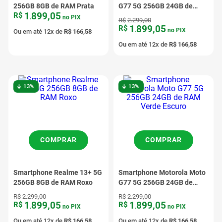
256GB 8GB de RAM Prata
G77 5G 256GB 24GB de
1
899
,
05
R$
RAM Marrom
.
no PIX
R$
2
.
299
,
00
1
899
,
05
R$
.
no PIX
Ou em até
12
x de
R$
166
,
58
Ou em até
12
x de
R$
166
,
58
13%
13%
COMPRAR
COMPRAR
Smartphone Realme 13+ 5G
Smartphone Motorola Moto
256GB 8GB de RAM Roxo
G77 5G 256GB 24GB de
RAM Verde Escuro
R$
2
.
299
,
00
R$
2
.
299
,
00
1
899
,
05
1
899
,
05
R$
R$
.
no PIX
.
no PIX
Ou em até
12
x de
R$
166
,
58
Ou em até
12
x de
R$
166
,
58