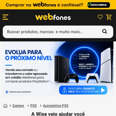
Buscar produtos, marcas e muito mais...
Termos mais buscados
1
º
ps5
2
º
gift card
3
º
ps4
4
º
smartphone
5
º
edição limitada 30º aniversário
Games
PS5
Acessórios PS5
A Wise veio ajudar você