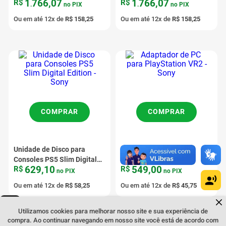
1
766
,
07
1
766
,
07
R$
R$
console PS5 - Sony
Black para console PS5
.
no PIX
.
no PIX
Sony
Ou em até
12
x de
R$
158
,
25
Ou em até
12
x de
R$
158
,
25
COMPRAR
COMPRAR
Unidade de Disco para
Adaptador de PC para
Consoles PS5 Slim Digital
PlayStation VR2 - Sony
629
,
10
549
,
00
R$
R$
Edition - Sony
no PIX
no PIX
Ou em até
12
x de
R$
58
,
25
Ou em até
12
x de
R$
45
,
75
Dúvidas sobre produtos?
Fale comigo
clicando aqui
.
Utilizamos cookies para melhorar nosso site e sua experiência de
compra. Ao continuar navegando em nosso site você está de acordo com
Você viu todos os
6
produtos