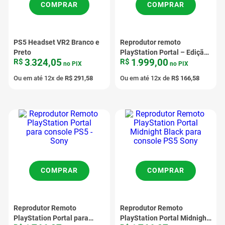
COMPRAR
COMPRAR
PS5 Headset VR2 Branco e
Reprodutor remoto
Preto
PlayStation Portal – Edição
3
324
,
05
1
999
,
00
R$
R$
limitada do 30º aniversário
.
no PIX
.
no PIX
Ou em até
12
x de
R$
291
,
58
Ou em até
12
x de
R$
166
,
58
COMPRAR
COMPRAR
Reprodutor Remoto
Reprodutor Remoto
PlayStation Portal para
PlayStation Portal Midnight