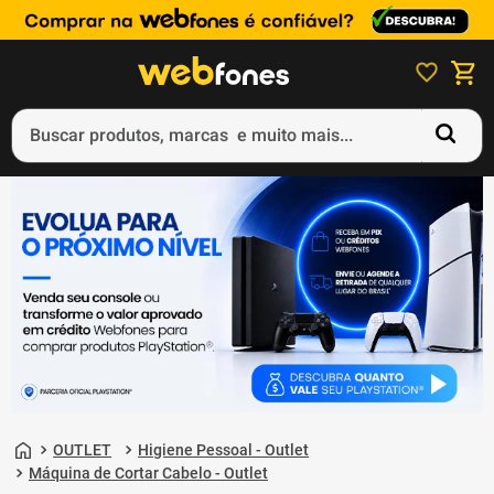
Buscar produtos, marcas e muito mais...
Termos mais buscados
1
º
ps5
2
º
gift card
3
º
ps4
4
º
smartphone
5
º
notebook
OUTLET
Higiene Pessoal - Outlet
Máquina de Cortar Cabelo - Outlet