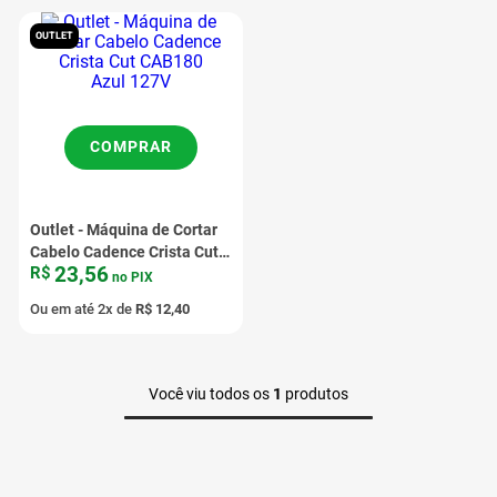
OUTLET
COMPRAR
Outlet - Máquina de Cortar
Cabelo Cadence Crista Cut
23
,
56
R$
CAB180 Azul 127V
no PIX
Ou em até
2
x de
R$
12
,
40
Você viu todos os
1
produtos