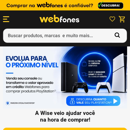
Buscar produtos, marcas e muito mais...
Termos mais buscados
1
º
ps5
2
º
gift card
3
º
ps4
4
º
smartphone
5
º
xbox
A Wise veio ajudar você
na hora de comprar!