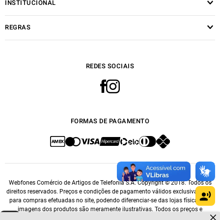
INSTITUCIONAL
REGRAS
REDES SOCIAIS
FORMAS DE PAGAMENTO
Webfones Comércio de Artigos de Telefonia S.A. Copyright © 2018. Todos os
direitos reservados. Preços e condições de pagamento válidos exclusivamente
para compras efetuadas no site, podendo diferenciar-se das lojas físicas. As
imagens dos produtos são meramente ilustrativas. Todos os preços e
Dúvidas sobre produtos?
condições comerciais estão sujeitos a alteração sem aviso prévio. CNPJ: