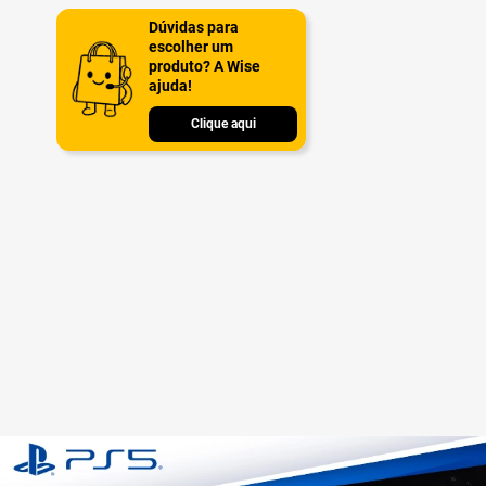
Dúvidas para
escolher um
produto? A Wise
ajuda!
Clique aqui