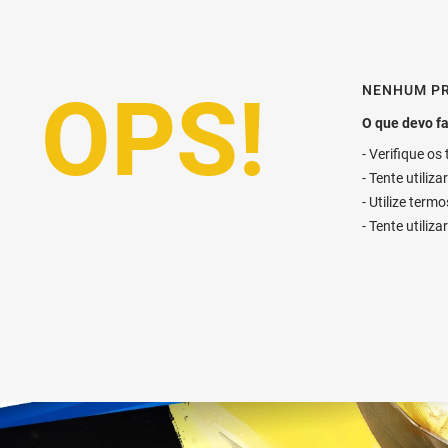
NENHUM P
Verifique os
Tente utiliz
Utilize term
Tente utiliz