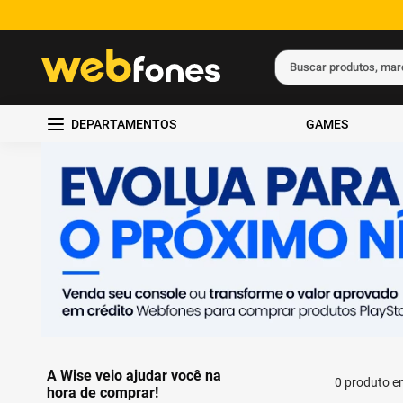
Buscar produtos, ma
Termos mais busc
DEPARTAMENTOS
GAMES
1
º
ps5
2
º
gift card
3
º
ps4
4
º
smartphone
5
º
notebook
A Wise veio ajudar você na
0
produto
hora de comprar!