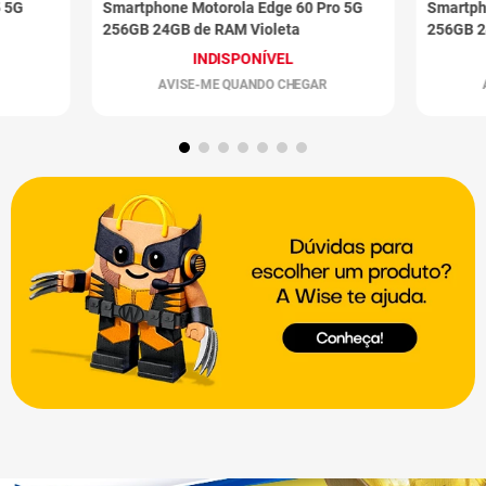
5 5G
Smartphone Motorola Edge 60 Pro 5G
Smartph
256GB 24GB de RAM Violeta
256GB 2
INDISPONÍVEL
AVISE-ME QUANDO CHEGAR