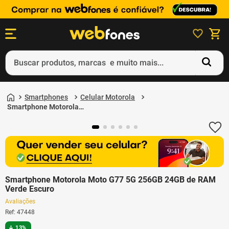
Buscar produtos, marcas e muito mais...
Termos mais buscados
Smartphones
Celular Motorola
1
º
ps5
Smartphone Motorola
Moto G77 5G 256GB
2
º
gift card
24GB de RAM Verde
Escuro
3
º
ps4
4
º
smartphone
5
º
notebook
Smartphone Motorola Moto G77 5G 256GB 24GB de RAM
Verde Escuro
Avaliações
Ref
:
47448
13%