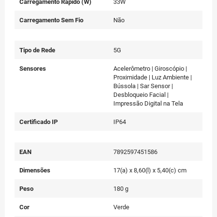
Carregamento Rápido (W)
33W
Carregamento Sem Fio
Não
Tipo de Rede
5G
Sensores
Acelerômetro | Giroscópio |
Proximidade | Luz Ambiente |
Bússola | Sar Sensor |
Desbloqueio Facial |
Impressão Digital na Tela
Certificado IP
IP64
EAN
7892597451586
Dimensões
17(a) x 8,60(l) x 5,40(c) cm
Peso
180 g
Cor
Verde