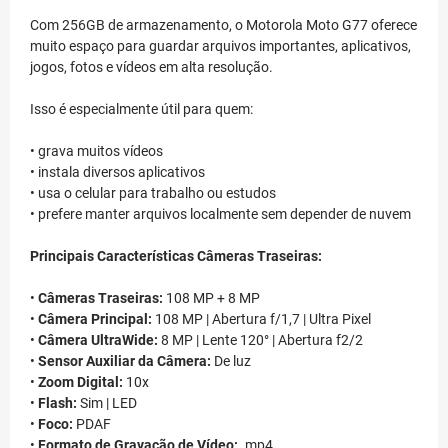
Com 256GB de armazenamento, o Motorola Moto G77 oferece
muito espaço para guardar arquivos importantes, aplicativos,
jogos, fotos e vídeos em alta resolução.
Isso é especialmente útil para quem:
• grava muitos vídeos
• instala diversos aplicativos
• usa o celular para trabalho ou estudos
• prefere manter arquivos localmente sem depender de nuvem
Principais Características Câmeras Traseiras:
•
Câmeras Traseiras:
108 MP + 8 MP
•
Câmera Principal:
108 MP | Abertura f/1,7 | Ultra Pixel
•
Câmera UltraWide:
8 MP | Lente 120° | Abertura f2/2
•
Sensor Auxiliar da Câmera:
De luz
•
Zoom Digital:
10x
•
Flash:
Sim | LED
•
Foco:
PDAF
•
Formato de Gravação de Vídeo:
.mp4