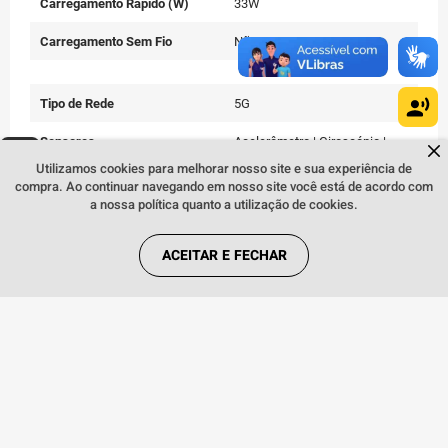
Carregamento Rápido (W)
33W
Carregamento Sem Fio
Não
Tipo de Rede
5G
Sensores
Acelerômetro | Giroscópio |
Dúvidas sobre produtos?
Proximidade | Luz Ambiente |
Fale comigo
clicando aqui
.
Utilizamos cookies para melhorar nosso site e sua experiência de
Bússola | Sar Sensor |
compra. Ao continuar navegando em nosso site você está de acordo com
Desbloqueio Facial |
a nossa política quanto a utilização de cookies.
Impressão Digital na Tela
Certificado IP
IP64
ACEITAR E FECHAR
EAN
7892597451562
Dimensões
17(a) x 8,60(l) 5,40(c) cm
Peso
180 g
Cor
Marrom