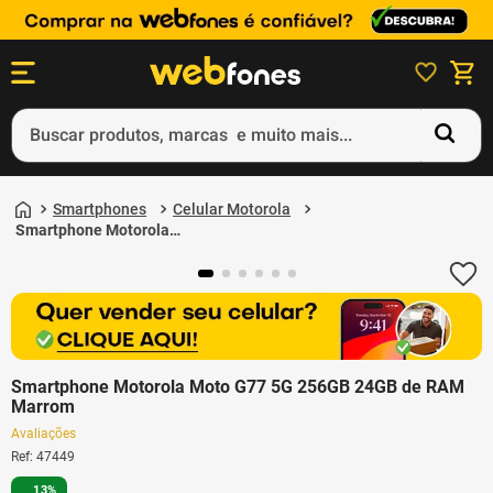
Buscar produtos, marcas e muito mais...
Termos mais buscados
Smartphones
Celular Motorola
1
º
ps5
Smartphone Motorola
Moto G77 5G 256GB
2
º
gift card
24GB de RAM Marrom
3
º
ps4
4
º
smartphone
5
º
notebook
Smartphone Motorola Moto G77 5G 256GB 24GB de RAM
Marrom
Avaliações
Ref
:
47449
13%