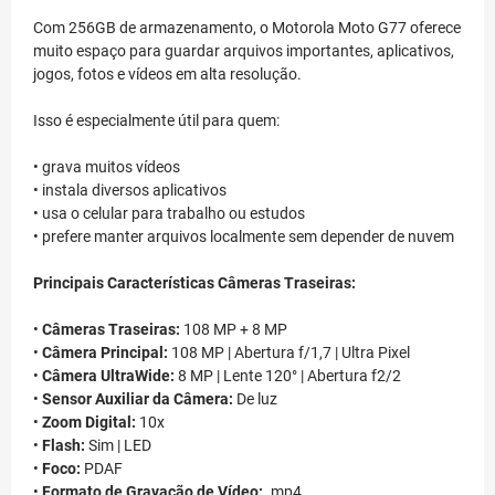
Com 256GB de armazenamento, o Motorola Moto G77 oferece
muito espaço para guardar arquivos importantes, aplicativos,
jogos, fotos e vídeos em alta resolução.
Isso é especialmente útil para quem:
• grava muitos vídeos
• instala diversos aplicativos
• usa o celular para trabalho ou estudos
• prefere manter arquivos localmente sem depender de nuvem
Principais Características Câmeras Traseiras:
•
Câmeras Traseiras:
108 MP + 8 MP
•
Câmera Principal:
108 MP | Abertura f/1,7 | Ultra Pixel
•
Câmera UltraWide:
8 MP | Lente 120° | Abertura f2/2
•
Sensor Auxiliar da Câmera:
De luz
•
Zoom Digital:
10x
•
Flash:
Sim | LED
•
Foco:
PDAF
•
Formato de Gravação de Vídeo:
.mp4