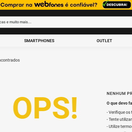
rcas e muito mais...
ados
SMARTPHONES
OUTLET
NENHUM P
Verifique os
Tente utiliz
Utilize term