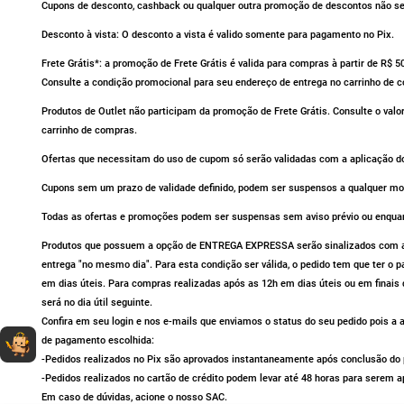
Cupons de desconto, cashback ou qualquer outra promoção de descontos não se 
Desconto à vista: O desconto a vista é valido somente para pagamento no Pix.
Frete Grátis*: a promoção de Frete Grátis é valida para compras à partir de R$ 
Consulte a condição promocional para seu endereço de entrega no carrinho de 
Produtos de Outlet não participam da promoção de Frete Grátis. Consulte o valo
carrinho de compras.
Ofertas que necessitam do uso de cupom só serão validadas com a aplicação do
Cupons sem um prazo de validade definido, podem ser suspensos a qualquer m
Todas as ofertas e promoções podem ser suspensas sem aviso prévio ou enqua
Produtos que possuem a opção de ENTREGA EXPRESSA serão sinalizados com av
entrega "no mesmo dia". Para esta condição ser válida, o pedido tem que ter o
em dias úteis. Para compras realizadas após as 12h em dias úteis ou em finais 
será no dia útil seguinte.
Confira em seu login e nos e-mails que enviamos o status do seu pedido pois 
Dúvidas sobre produtos?
Fale comigo
clicando aqui
.
de pagamento escolhida:
-Pedidos realizados no Pix são aprovados instantaneamente após conclusão do p
-Pedidos realizados no cartão de crédito podem levar até 48 horas para serem a
Em caso de dúvidas, acione o nosso SAC.