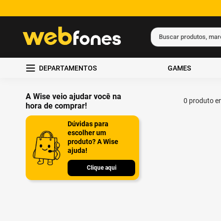
Buscar produtos, ma
Termos mais busc
DEPARTAMENTOS
GAMES
1
º
ps5
2
º
gift card
A Wise veio ajudar você na
0
produto
hora de comprar!
3
º
ps4
Dúvidas para
4
º
smartphone
escolher um
produto? A Wise
5
º
notebook
ajuda!
Clique aqui