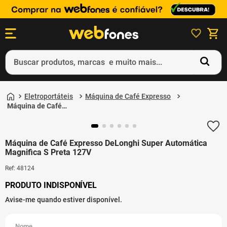
Buscar produtos, marcas e muito mais...
Termos mais buscados
Eletroportáteis
Máquina de Café Expresso
1
º
ps5
Máquina de Café
Expresso DeLonghi
2
º
gift card
Super Automática
Magnifica S Preta 127V
3
º
smartphone
Máquina de Café Expresso DeLonghi Super Automática
Magnifica S Preta 127V
4
º
ps4
Ref
:
48124
5
º
notebook