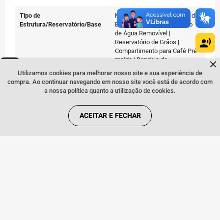
Tipo de
Máquina Super Automática de
Estrutura/Reservatório/Base
Bancada | com Reservatório
de Água Removível |
Reservatório de Grãos |
Compartimento para Café Pré-
Dúvidas sobre produtos?
moído | Bandeja de
Fale comigo
clicando aqui
.
Resíduos/Gotejamento |
Utilizamos cookies para melhorar nosso site e sua experiência de
Reservatório de Borras | Bicos
compra. Ao continuar navegando em nosso site você está de acordo com
de Café com Altura Ajustável e
a nossa política quanto a utilização de cookies.
Grupo Infusor Removível
ACEITAR E FECHAR
Recursos de Segurança
Interruptor de Energia | Luzes
de Alerta | Programação de
Limpeza/Descalcificação |
Dispositivo que Interrompe o
Vapor após 3 Minutos
Desligamento Automático
Sim
Trava de Segurança
Não