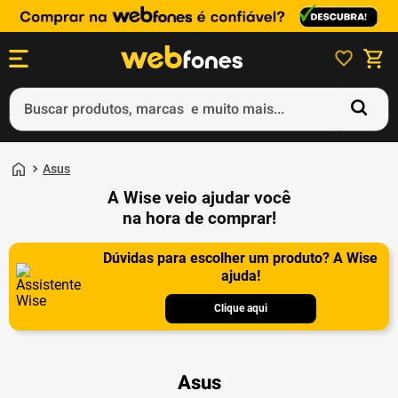
Buscar produtos, marcas e muito mais...
Termos mais buscados
Asus
1
º
ps5
A Wise veio ajudar você
2
º
gift card
na hora de comprar!
3
º
smartphone
Dúvidas para escolher um produto? A Wise
ajuda!
4
º
ps4
5
º
notebook
Clique aqui
Asus