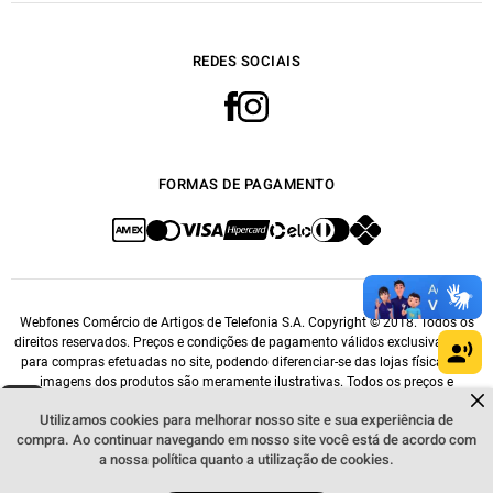
REDES SOCIAIS
FORMAS DE PAGAMENTO
Webfones Comércio de Artigos de Telefonia S.A. Copyright © 2018. Todos os
direitos reservados. Preços e condições de pagamento válidos exclusivamente
para compras efetuadas no site, podendo diferenciar-se das lojas físicas. As
imagens dos produtos são meramente ilustrativas. Todos os preços e
Dúvidas sobre produtos?
condições comerciais estão sujeitos a alteração sem aviso prévio. CNPJ:
Fale comigo
clicando aqui
.
Utilizamos cookies para melhorar nosso site e sua experiência de
14.548.476/0001-76.
compra. Ao continuar navegando em nosso site você está de acordo com
a nossa política quanto a utilização de cookies.