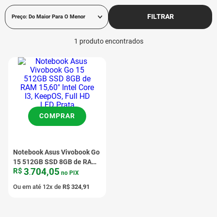
FILTRAR
Preço: Do Maior Para O Menor
1
produto
COMPRAR
Notebook Asus Vivobook Go
15 512GB SSD 8GB de RAM
3
704
,
05
R$
15,60" Intel Core I3, KeepOS,
.
no PIX
Full HD LED Prata
Ou em até
12
x de
R$
324
,
91