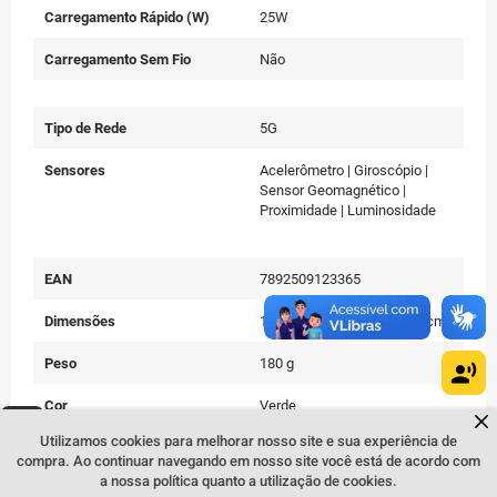
Carregamento Rápido (W)
25W
Carregamento Sem Fio
Não
Tipo de Rede
5G
Sensores
Acelerômetro | Giroscópio |
Sensor Geomagnético |
Proximidade | Luminosidade
EAN
7892509123365
Dimensões
17,98(a) x 9,07(l) x 4,50(c) cm
Peso
180 g
Cor
Verde
Dúvidas sobre produtos?
Fale comigo
clicando aqui
.
Utilizamos cookies para melhorar nosso site e sua experiência de
Conteúdo da Embalagem
Aparelho celular, carregador,
compra. Ao continuar navegando em nosso site você está de acordo com
cabo USB, Extrator de Chip e
a nossa política quanto a utilização de cookies.
manual do usuário