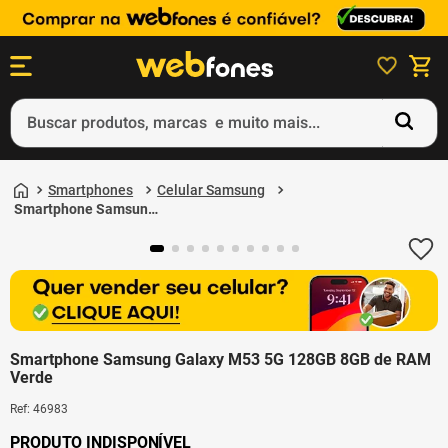
Buscar produtos, marcas e muito mais...
Termos mais buscados
Smartphones
Celular Samsung
1
º
ps5
Smartphone Samsung
Galaxy M53 5G 128GB
2
º
gift card
8GB de RAM Verde
3
º
smartphone
4
º
ps4
5
º
notebook
Smartphone Samsung Galaxy M53 5G 128GB 8GB de RAM
Verde
Ref
:
46983