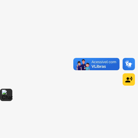
Dúvidas sobre produtos?
Fale comigo
clicando aqui
.