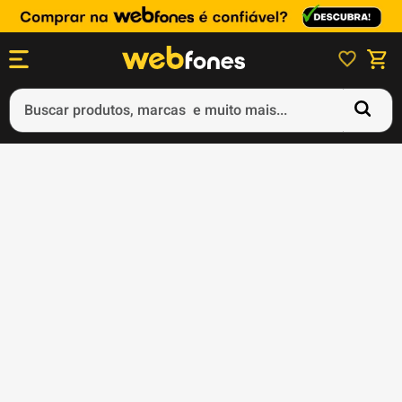
Buscar produtos, marcas e muito mais...
Termos mais buscados
1
º
ps5
2
º
gift card
3
º
ps4
4
º
smartphone
5
º
notebook