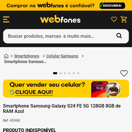
Buscar produtos, marcas e muito mais...
Termos mais buscados
1
º
ps5
Smartphones
Celular Samsung
2
º
gift card
Smartphone Samsung
Galaxy S24 FE 5G
3
º
smartphone
128GB 8GB de RAM
Azul
4
º
ps4
5
º
notebook
Smartphone Samsung Galaxy S24 FE 5G 128GB 8GB de
RAM Azul
Ref
:
45968