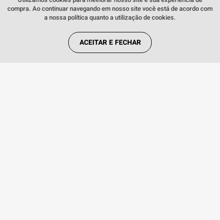
compra. Ao continuar navegando em nosso site você está de acordo com
manual do usuário
a nossa política quanto a utilização de cookies.
ACEITAR E FECHAR
Quem viu, viu também:
INDISPONÍVEL
35 5G
Smartphone Samsung Galaxy A36 5G
Smartph
128GB 6GB de RAM Verde
128GB 4
INDISPONÍVEL