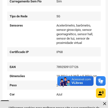
Carregamento Sem Fio
Sim
Tipo de Rede
5G
Sensores
Acelerômetro, barômetro,
sensor giroscópio, sensor
geomagnético, sensor hall,
sensor de luz, sensor de
proximidade virtual
Certificado IP
IP68
EAN
7892509137126
Dimensões
18,30(a) x 9,36(l) x 5,30(c) cm
Peso
210 g
Cor
Azul
Dúvidas sobre produtos?
Conteúdo da Embalagem
Aparelho celular, carregador,
Fale comigo
clicando aqui
.
Utilizamos cookies para melhorar nosso site e sua experiência de
cabo USB, Extrator de Chip e