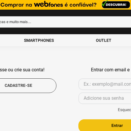
rcas e muito mais...
ados
SMARTPHONES
OUTLET
sse ou crie sua conta!
Entrar com email e
30º aniversário
Esquec
Entrar