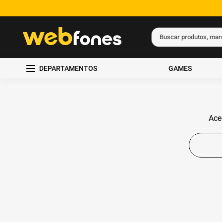
Buscar produtos, ma
Termos mais busc
DEPARTAMENTOS
GAMES
1
º
ps5
2
º
gift card
3
º
ps4
Ace
4
º
smartphone
5
º
edição limitada 