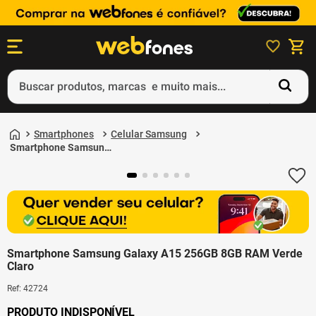
Buscar produtos, marcas e muito mais...
Termos mais buscados
1
º
ps5
Smartphones
Celular Samsung
2
º
gift card
Smartphone Samsung
Galaxy A15 256GB 8GB
3
º
ps4
RAM Verde Claro
4
º
smartphone
5
º
notebook
Smartphone Samsung Galaxy A15 256GB 8GB RAM Verde
Claro
Ref
:
42724