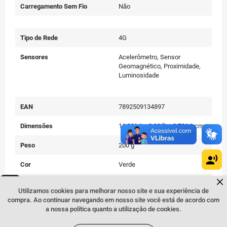
Carregamento Sem Fio
Não
Tipo de Rede
4G
Sensores
Acelerômetro, Sensor
Geomagnético, Proximidade,
Luminosidade
EAN
7892509134897
Dimensões
16,30(a) x 8,20(l) x 3,70(c) cm
Peso
200 g
Cor
Verde
Dúvidas sobre produtos?
Fale comigo
clicando aqui
.
Conteúdo da Embalagem
Aparelho celular, carregador,
Utilizamos cookies para melhorar nosso site e sua experiência de
cabo USB, Extrator de Chip e
compra. Ao continuar navegando em nosso site você está de acordo com
manual do usuário
a nossa política quanto a utilização de cookies.