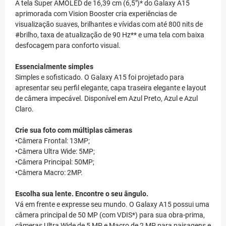
A tela Super AMOLED de 16,39 cm (6,5")* do Galaxy A15
aprimorada com Vision Booster cria experiências de
visualização suaves, brilhantes e vívidas com até 800 nits de
#brilho, taxa de atualização de 90 Hz** e uma tela com baixa
desfocagem para conforto visual.
Essencialmente simples
Simples e sofisticado. O Galaxy A15 foi projetado para
apresentar seu perfil elegante, capa traseira elegante e layout
de câmera impecável. Disponível em Azul Preto, Azul e Azul
Claro.
Crie sua foto com múltiplas câmeras
•Câmera Frontal: 13MP;
•Câmera Ultra Wide: 5MP;
•Câmera Principal: 50MP;
•Câmera Macro: 2MP.
Escolha sua lente. Encontre o seu ângulo.
Vá em frente e expresse seu mundo. O Galaxy A15 possui uma
câmera principal de 50 MP (com VDIS*) para sua obra-prima,
câmeras Ultra Wide de 5 MP e Macro de 2 MP para paisagens e