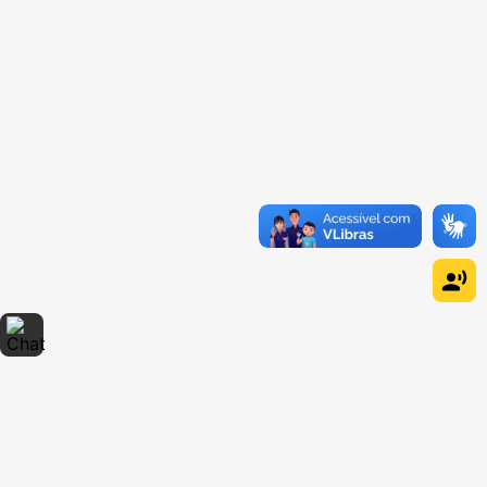
Dúvidas sobre produtos?
Fale comigo
clicando aqui
.