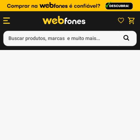
Buscar produtos, marcas e muito mais...
Termos mais buscados
1
º
ps5
2
º
gift card
3
º
ps4
4
º
smartphone
5
º
notebook