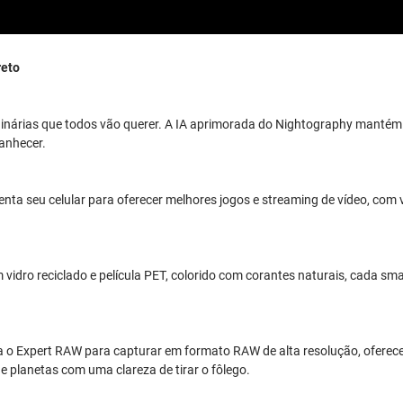
eto
inárias que todos vão querer. A IA aprimorada do Nightography mantém o
manhecer.
ta seu celular para oferecer melhores jogos e streaming de vídeo, com vi
idro reciclado e película PET, colorido com corantes naturais, cada sm
bra o Expert RAW para capturar em formato RAW de alta resolução, oferece
 planetas com uma clareza de tirar o fôlego.