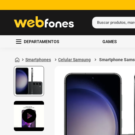
Buscar produtos, ma
Termos mais busc
DEPARTAMENTOS
GAMES
1
º
ps5
2
º
gift card
Smartphones
Celular Samsung
Smartphone Sams
Galaxy S23 5G 51
3
º
smartphone
8GB de RAM Preto
4
º
ps4
5
º
notebook