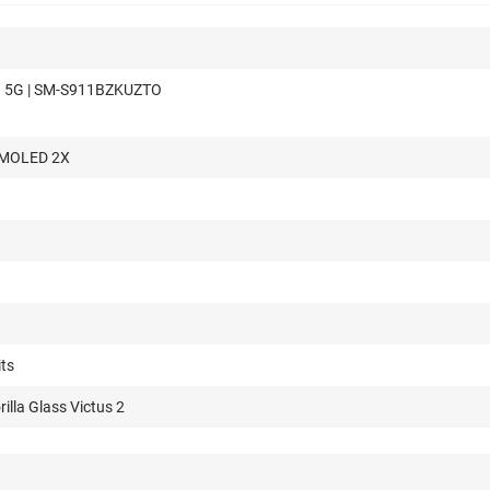
3 5G | SM-S911BZKUZTO
AMOLED 2X
its
illa Glass Victus 2