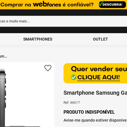
rcas e muito mais...
ados
SMARTPHONES
OUTLET
ung
2GB
Smartphone Samsung Ga
Ref
:
46617