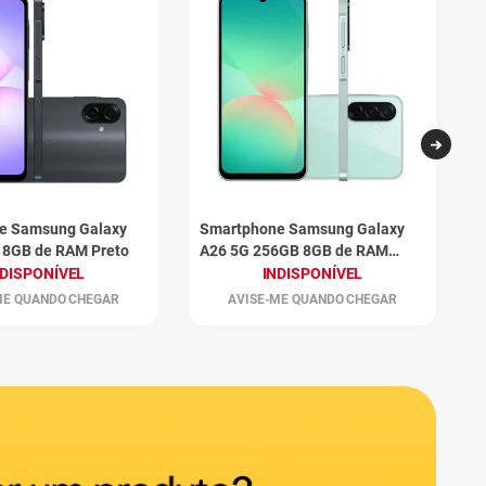
e Samsung Galaxy
Smartphone Samsung Galaxy
S
 8GB de RAM Preto
A26 5G 256GB 8GB de RAM
S
Verde
R
NDISPONÍVEL
INDISPONÍVEL
ME QUANDO CHEGAR
AVISE-ME QUANDO CHEGAR