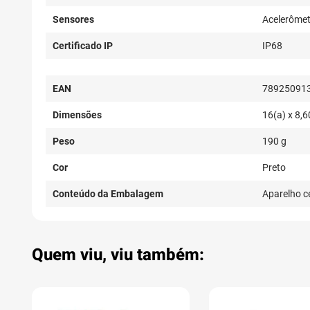
Sensores
Acelerômet
Certificado IP
IP68
EAN
78925091
Dimensões
16(a) x 8,6
Peso
190 g
Cor
Preto
Conteúdo da Embalagem
Aparelho ce
Quem viu, viu também: