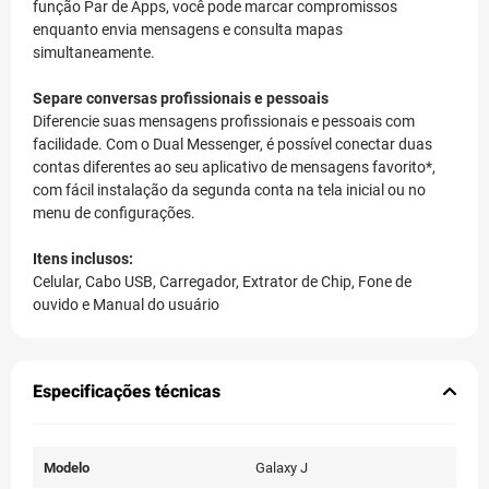
O Galaxy J6+ conta com amplo Display Infinito HD+ de 6,0"
que o torna ideal para realizar várias atividades, incluindo
jogar, mandar mensagens e navegar na internet. E graças à
função Par de Apps, você pode marcar compromissos
enquanto envia mensagens e consulta mapas
simultaneamente.
Separe conversas profissionais e pessoais
Diferencie suas mensagens profissionais e pessoais com
facilidade. Com o Dual Messenger, é possível conectar duas
contas diferentes ao seu aplicativo de mensagens favorito*,
com fácil instalação da segunda conta na tela inicial ou no
menu de configurações.
Itens inclusos:
Celular, Cabo USB, Carregador, Extrator de Chip, Fone de
ouvido e Manual do usuário
Especificações técnicas