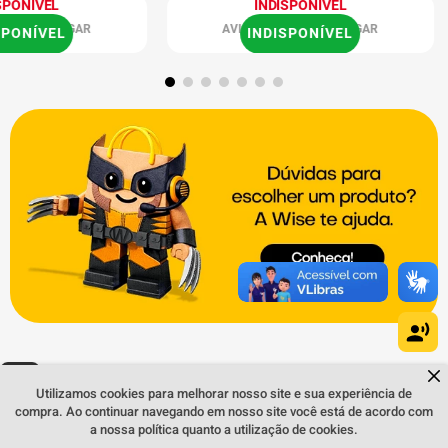
Quem viu, viu também:
INDISPONÍVEL
36 5G
Smartphone Samsung Galaxy A36 5G
Smartph
128GB 6GB de RAM Verde
128GB 4
INDISPONÍVEL
Dúvidas sobre produtos?
Fale comigo
clicando aqui
.
R
AVISE-ME QUANDO CHEGAR
Utilizamos cookies para melhorar nosso site e sua experiência de
compra. Ao continuar navegando em nosso site você está de acordo com
a nossa política quanto a utilização de cookies.