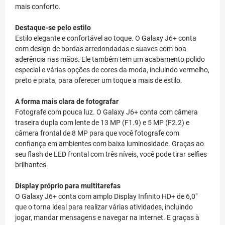
Prepare-se para ter uma experiência visual completamente
nova. O Galaxy J6+ tem um incrível Display Infinito HD+ de 6,0"
com proporção otimizada de 18.5:9. E com seu design leve e
fino, você pode assistir aos seus conteúdos favoritos com
mais conforto.
Destaque-se pelo estilo
Estilo elegante e confortável ao toque. O Galaxy J6+ conta
com design de bordas arredondadas e suaves com boa
aderência nas mãos. Ele também tem um acabamento polido
especial e várias opções de cores da moda, incluindo vermelho,
preto e prata, para oferecer um toque a mais de estilo.
A forma mais clara de fotografar
Fotografe com pouca luz. O Galaxy J6+ conta com câmera
traseira dupla com lente de 13 MP (F1.9) e 5 MP (F2.2) e
câmera frontal de 8 MP para que você fotografe com
confiança em ambientes com baixa luminosidade. Graças ao
seu flash de LED frontal com três níveis, você pode tirar selfies
brilhantes.
Display próprio para multitarefas