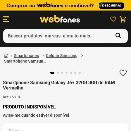
Buscar produtos, marcas e muito mais...
Termos mais buscados
Smartphones
Celular Samsung
1
º
ps5
Smartphone Samsung
Galaxy J6+ 32GB 3GB
2
º
gift card
de RAM Vermelho
3
º
ps4
4
º
smartphone
5
º
notebook
Smartphone Samsung Galaxy J6+ 32GB 3GB de RAM
Vermelho
Ref
:
15818