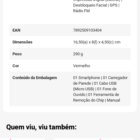
Tipo de Rede
4G
Sensores
Acelerômetro | Proximidade |
Bússola | Sensor de
Impressão Digital (Lateral) |
Desbloqueio Facial | GPS |
Rádio FM
EAN
7892509103404
Dimensões
16,50(a) x 8(l) x 4,50(c) cm
Peso
290 g
Cor
Vermelho
Conteúdo da Embalagem
01 Smartphone | 01 Carregador
de Parede | 01 Cabo USB
(Micro USB) | 01 Fone de
Ouvido | 01 Ferramenta de
Remoção do Chip | Manual