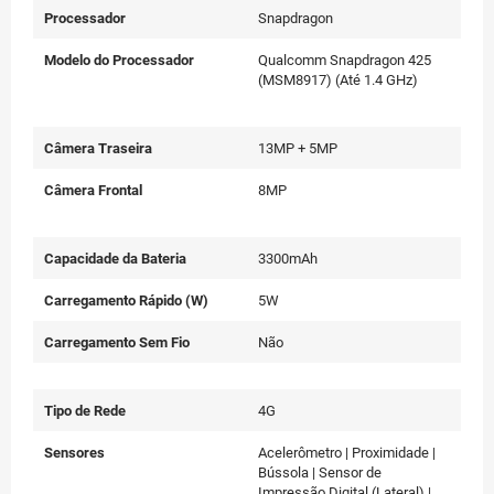
Memória RAM
3GB
Sistema Operacional
Android 8.1
Processador
Snapdragon
Modelo do Processador
Qualcomm Snapdragon 425
(MSM8917) (Até 1.4 GHz)
Câmera Traseira
13MP + 5MP
Câmera Frontal
8MP
Capacidade da Bateria
3300mAh
Carregamento Rápido (W)
5W
Carregamento Sem Fio
Não