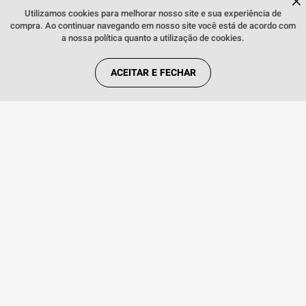
Fale comigo
clicando aqui
.
Utilizamos cookies para melhorar nosso site e sua experiência de
Conteúdo da Embalagem
Aparelho celular, carregador,
compra. Ao continuar navegando em nosso site você está de acordo com
cabo USB, Extrator de Chip e
a nossa política quanto a utilização de cookies.
manual do usuário
ACEITAR E FECHAR
Quem viu, viu também:
INDISPONÍVEL
Smartphone Samsung Galaxy A14
128GB 4GB de RAM Preto
36 5G
Smartph
INDISPONÍVEL
256GB 8