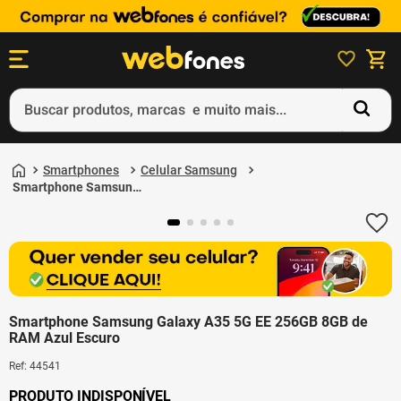
Buscar produtos, marcas e muito mais...
Termos mais buscados
1
º
ps5
Smartphones
Celular Samsung
2
º
gift card
Smartphone Samsung
Galaxy A35 5G EE
3
º
ps4
256GB 8GB de RAM
Azul Escuro
4
º
smartphone
5
º
notebook
Smartphone Samsung Galaxy A35 5G EE 256GB 8GB de
RAM Azul Escuro
Ref
:
44541