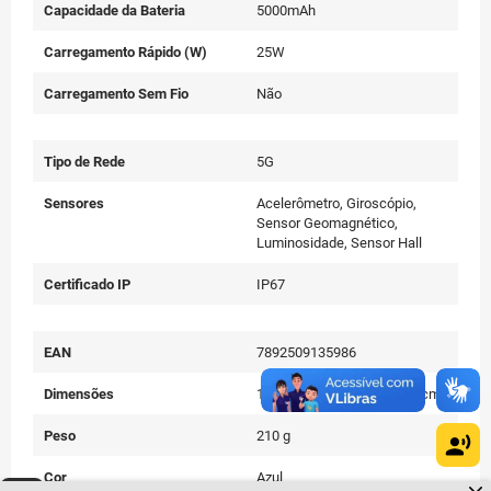
Capacidade da Bateria
5000mAh
Carregamento Rápido (W)
25W
Carregamento Sem Fio
Não
Tipo de Rede
5G
Sensores
Acelerômetro, Giroscópio,
Sensor Geomagnético,
Luminosidade, Sensor Hall
Certificado IP
IP67
EAN
7892509135986
Dimensões
16,60(a) x 8,54(l) x 3,70(c) cm
Peso
210 g
Cor
Azul
Dúvidas sobre produtos?