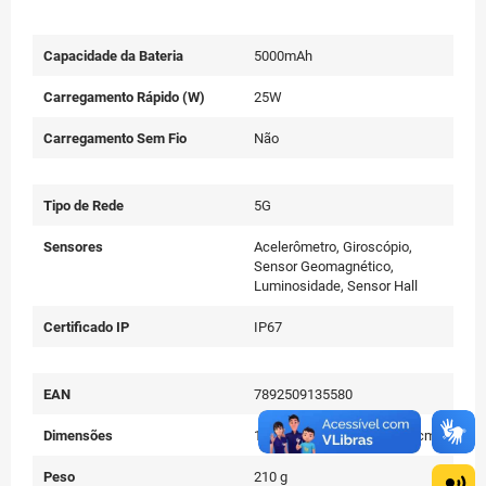
Capacidade da Bateria
5000mAh
Carregamento Rápido (W)
25W
Carregamento Sem Fio
Não
Tipo de Rede
5G
Sensores
Acelerômetro, Giroscópio,
Sensor Geomagnético,
Luminosidade, Sensor Hall
Certificado IP
IP67
EAN
7892509135580
Dimensões
16,60(a) x 8,54(l) x 3,70(c) cm
Peso
210 g