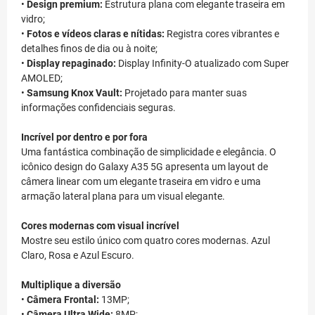
•
Design premium:
Estrutura plana com elegante traseira em
vidro;
•
Fotos e vídeos claras e nítidas:
Registra cores vibrantes e
detalhes finos de dia ou à noite;
•
Display repaginado:
Display Infinity-O atualizado com Super
AMOLED;
•
Samsung Knox Vault:
Projetado para manter suas
informações confidenciais seguras.
Incrível por dentro e por fora
Uma fantástica combinação de simplicidade e elegância. O
icônico design do Galaxy A35 5G apresenta um layout de
câmera linear com um elegante traseira em vidro e uma
armação lateral plana para um visual elegante.
Cores modernas com visual incrível
Mostre seu estilo único com quatro cores modernas. Azul
Claro, Rosa e Azul Escuro.
Multiplique a diversão
•
Câmera Frontal:
13MP;
•
Câmera Ultra Wide:
8MP;