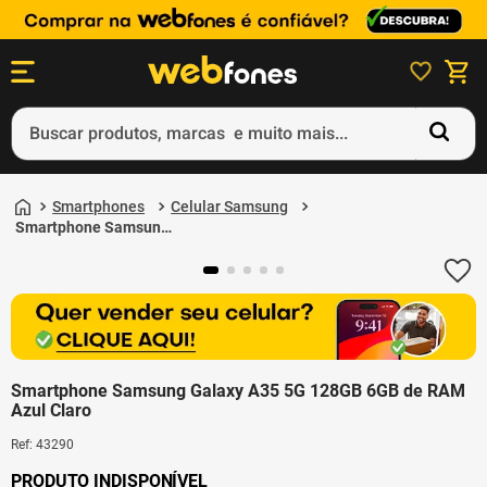
Buscar produtos, marcas e muito mais...
Termos mais buscados
Smartphones
Celular Samsung
1
º
ps5
Smartphone Samsung
Galaxy A35 5G 128GB
2
º
gift card
6GB de RAM Azul Claro
3
º
ps4
4
º
smartphone
5
º
notebook
Smartphone Samsung Galaxy A35 5G 128GB 6GB de RAM
Azul Claro
Ref
:
43290