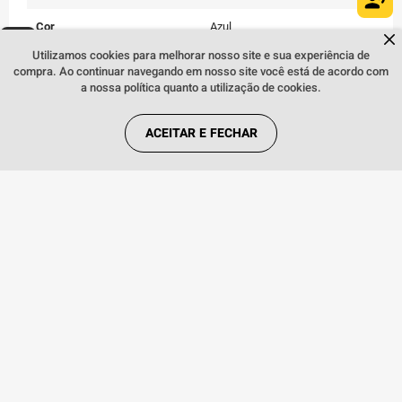
Cor
Azul
Dúvidas sobre produtos?
Fale comigo
clicando aqui
.
Utilizamos cookies para melhorar nosso site e sua experiência de
Conteúdo da Embalagem
Aparelho celular, carregador,
compra. Ao continuar navegando em nosso site você está de acordo com
cabo USB, Extrator de Chip e
a nossa política quanto a utilização de cookies.
manual do usuário
ACEITAR E FECHAR
Quem viu, viu também:
INDISPONÍVEL
Smartphone Samsung Galaxy A55 5G
128GB 8GB de RAM Azul Claro