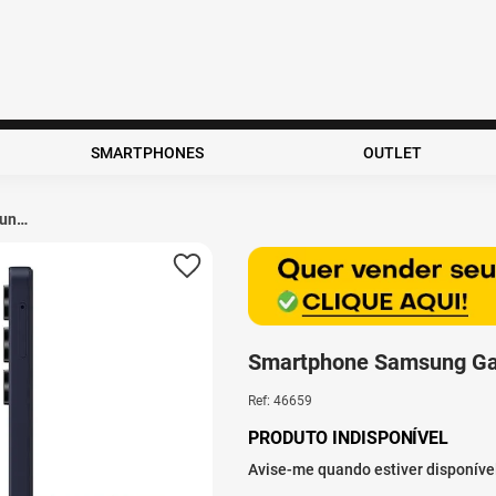
rcas e muito mais...
ados
SMARTPHONES
OUTLET
ung
 4GB
ro
Smartphone Samsung Ga
Ref
:
46659