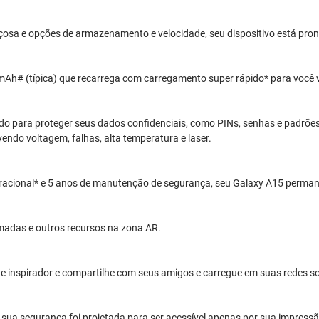
a e opções de armazenamento e velocidade, seu dispositivo está pronto
h# (típica) que recarrega com carregamento super rápido* para você vo
ado para proteger seus dados confidenciais, como PINs, senhas e padrõ
ndo voltagem, falhas, alta temperatura e laser.
eracional* e 5 anos de manutenção de segurança, seu Galaxy A15 perman
adas e outros recursos na zona AR.
 inspirador e compartilhe com seus amigos e carregue em suas redes so
, sua segurança foi projetada para ser acessível apenas por sua impressão