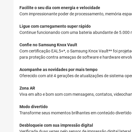
Facilite o seu dia com energia e velocidade
Com impressionante poder de processamento, memória espaços
Ligue com carregamento super rápido
Continue funcionando com uma bateria abundante de 5.000 mA
Confie no Samsung Knox Vault
Com certificação EAL5+*, o Samsung Knox Vault** foi projet
para proteção contra ameaças de software e hardware envolve
Acompanhe as novidades por mais tempo
Oferecido com até 4 gerações de atualizações de sistema op
Zona AR
Viva em alto e bom som com mensagens, contatos, videocham
Modo divertido
Transforme seus momentos brilhantes em conteúdo divertido e
Desbloqueie com sua impressão digital
Verificada duas vezes pelo sensor de impressão digital lateral