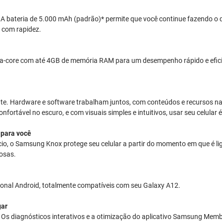
 A bateria de 5.000 mAh (padrão)* permite que você continue fazendo o 
 com rapidez.
a-core com até 4GB de memória RAM para um desempenho rápido e efici
nte. Hardware e software trabalham juntos, com conteúdos e recursos n
ortável no escuro, e com visuais simples e intuitivos, usar seu celular é
 para você
ício, o Samsung Knox protege seu celular a partir do momento em que é l
osas.
ional Android, totalmente compatíveis com seu Galaxy A12.
gar
 Os diagnósticos interativos e a otimização do aplicativo Samsung Mem