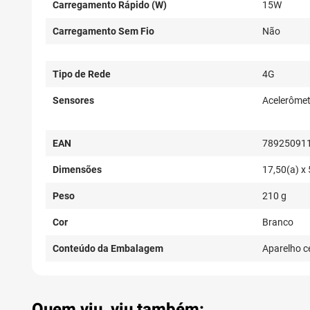
Carregamento Rápido (W)
15W
Carregamento Sem Fio
Não
Tipo de Rede
4G
Sensores
Acelerômet
EAN
78925091
Dimensões
17,50(a) x 
Peso
210 g
Cor
Branco
Conteúdo da Embalagem
Aparelho c
Quem viu, viu também: