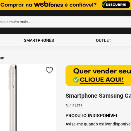
rcas e muito mais...
ados
SMARTPHONES
OUTLET
ung
4GB
Smartphone Samsung Ga
Ref
:
21376