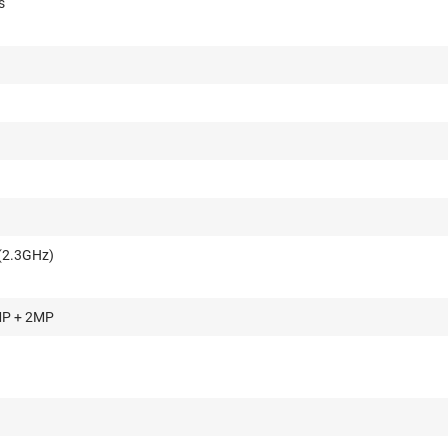
s
(2.3GHz)
MP + 2MP