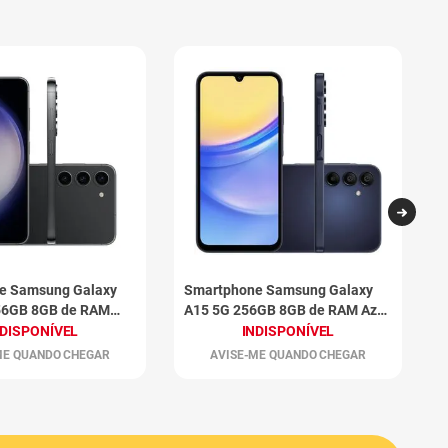
e Samsung Galaxy
Smartphone Samsung Galaxy
S
56GB 8GB de RAM
A15 5G 256GB 8GB de RAM Azul
A
Escuro
C
NDISPONÍVEL
INDISPONÍVEL
ME QUANDO CHEGAR
AVISE-ME QUANDO CHEGAR