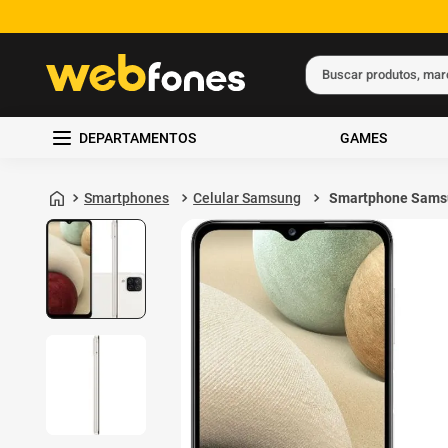
Buscar produtos, ma
Termos mais busc
DEPARTAMENTOS
GAMES
1
º
ps5
2
º
gift card
Smartphones
Celular Samsung
Smartphone Sams
Galaxy A12 64GB 
3
º
smartphone
de RAM Branco
4
º
ps4
5
º
notebook