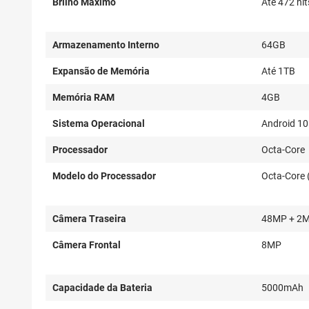
Brilho Máximo
Até 472 nit
Armazenamento Interno
64GB
Expansão de Memória
Até 1TB
Memória RAM
4GB
Sistema Operacional
Android 10
Processador
Octa-Core
Modelo do Processador
Octa-Core 
Câmera Traseira
48MP + 2
Câmera Frontal
8MP
Capacidade da Bateria
5000mAh