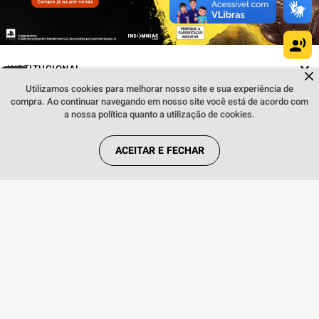
INSTITUCIONAL
Dúvidas sobre produtos?
Fale comigo
clicando aqui
.
Utilizamos cookies para melhorar nosso site e sua experiência de
compra. Ao continuar navegando em nosso site você está de acordo com
REGRAS
a nossa política quanto a utilização de cookies.
ACEITAR E FECHAR
REDES SOCIAIS
FORMAS DE PAGAMENTO