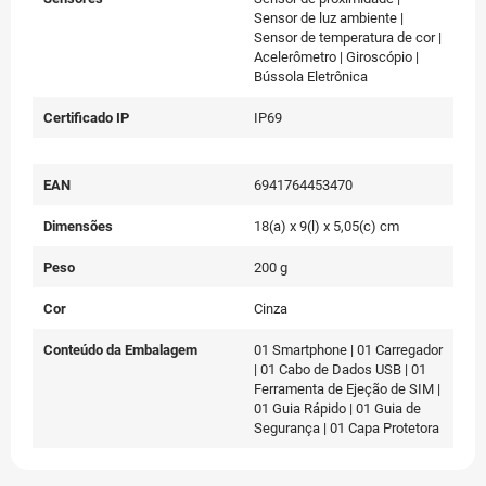
Sensor de luz ambiente |
Sensor de temperatura de cor |
Acelerômetro | Giroscópio |
Bússola Eletrônica
Certificado IP
IP69
EAN
6941764453470
Dimensões
18(a) x 9(l) x 5,05(c) cm
Peso
200 g
Cor
Cinza
Conteúdo da Embalagem
01 Smartphone | 01 Carregador
| 01 Cabo de Dados USB | 01
Ferramenta de Ejeção de SIM |
01 Guia Rápido | 01 Guia de
Segurança | 01 Capa Protetora