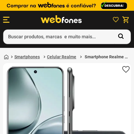
Buscar produtos, marcas e muito mais...
Termos mais buscados
Smartphones
Celular Realme
Smartphone Realme 14
1
º
ps5
Pro+ 5G 512GB 12GB
de RAM Cinza Escuro
2
º
gift card
3
º
smartphone
4
º
ps4
5
º
notebook