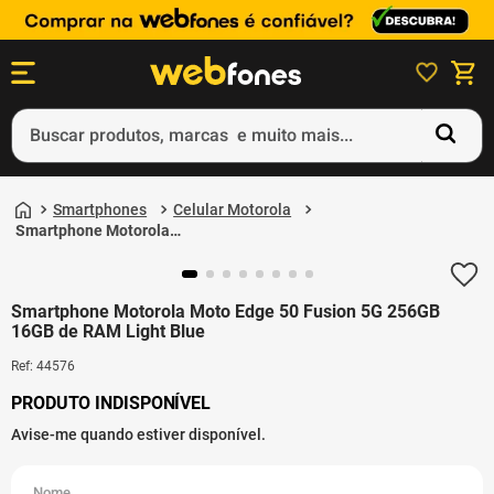
Buscar produtos, marcas e muito mais...
Termos mais buscados
Smartphones
Celular Motorola
1
º
ps5
Smartphone Motorola
Moto Edge 50 Fusion
2
º
gift card
5G 256GB 16GB de
RAM Light Blue
3
º
smartphone
Smartphone Motorola Moto Edge 50 Fusion 5G 256GB
16GB de RAM Light Blue
4
º
ps4
Ref
:
44576
5
º
notebook