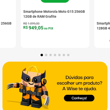
Smartphone Motorola Moto G15 256GB
12GB de RAM Grafite
6 256GB
Smartph
R$
1
.
099
,
00
949
,
05
R$
128GB 4
no PIX