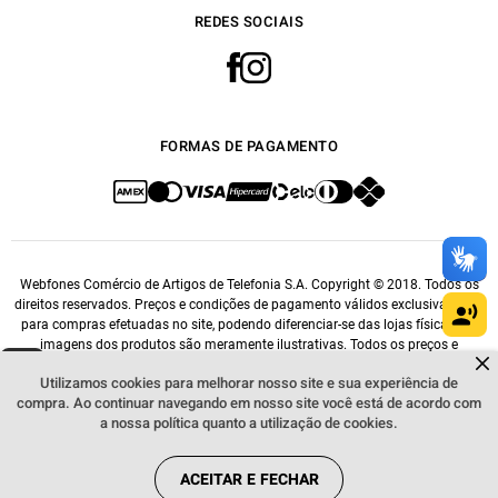
REDES SOCIAIS
FORMAS DE PAGAMENTO
Webfones Comércio de Artigos de Telefonia S.A. Copyright © 2018. Todos os
direitos reservados. Preços e condições de pagamento válidos exclusivamente
para compras efetuadas no site, podendo diferenciar-se das lojas físicas. As
imagens dos produtos são meramente ilustrativas. Todos os preços e
Dúvidas sobre produtos?
Fale comigo
clicando aqui
.
condições comerciais estão sujeitos a alteração sem aviso prévio. CNPJ:
Utilizamos cookies para melhorar nosso site e sua experiência de
14.548.476/0001-76.
compra. Ao continuar navegando em nosso site você está de acordo com
a nossa política quanto a utilização de cookies.
ACEITAR E FECHAR