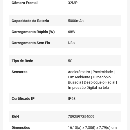
Câmera Frontal
32MP
Capacidade da Bateria
5000mAh
Carregamento Rápido (W)
68W
Carregamento Sem Fio
Não
Tipo de Rede
5G
Sensores
Acelerômetro | Proximidade |
Luz Ambiente | Giroscópio |
Bússola | Desbloqueio Facial |
Impressão Digital na tela
Certificado IP
IP68
EAN
7892597354009
Dimensões
16,10(a) x 7,30(l) x 7,79(c) cm