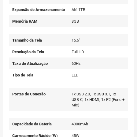
Expansão de Armazenamento
Até 1TB
Memória RAM
8GB
Tamanho da Tela
15.6"
Resolução da Tela
Full HD
Taxa de Atualização
60Hz
Tipo de Tela
LED
Portas de Conexão
1x USB 2.0, 1x USB 3.1, 1x
USB-C, 1x HDMI, 1x P2 (Fone +
Mic)
Capacidade da Bateria
4000mAh
Carregamento Rápido (W)
45W