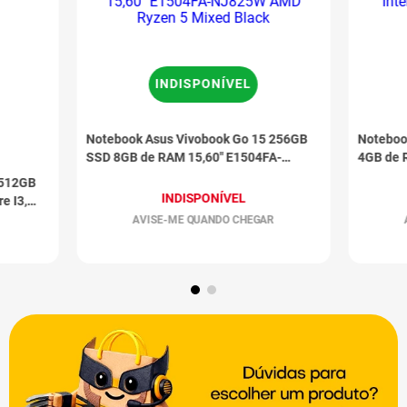
INDISPONÍVEL
Notebook Asus Vivobook Go 15 256GB
Noteboo
SSD 8GB de RAM 15,60" E1504FA-
4GB de 
NJ825W AMD Ryzen 5 Mixed Black
Prata
 512GB
INDISPONÍVEL
e I3,
AVISE-ME QUANDO CHEGAR