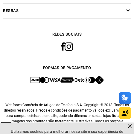
REGRAS
REDES SOCIAIS
FORMAS DE PAGAMENTO
Webfones Comércio de Artigos de Telefonia S.A. Copyright © 2018. Todos os
direitos reservados. Preços e condições de pagamento válidos exclusivamente
para compras efetuadas no site, podendo diferenciar-se das lojas físicas. As
imagens dos produtos são meramente ilustrativas. Todos os preços e
Dúvidas sobre produtos?
condições comerciais estão sujeitos a alteração sem aviso prévio. CNPJ:
Fale comigo
clicando aqui
.
Utilizamos cookies para melhorar nosso site e sua experiência de
14.548.476/0001-76.