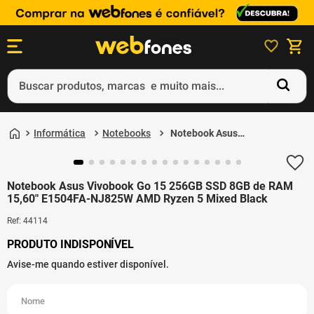
Buscar produtos, marcas e muito mais...
Termos mais buscados
Informática
Notebooks
Notebook Asus
1
º
ps5
Vivobook Go 15 256GB
SSD 8GB de RAM
2
º
gift card
15,60" E1504FA-
NJ825W AMD Ryzen 5
Notebook Asus Vivobook Go 15 256GB SSD 8GB de RAM
Mixed Black
3
º
ps4
15,60" E1504FA-NJ825W AMD Ryzen 5 Mixed Black
4
º
smartphone
Ref
:
44114
5
º
notebook