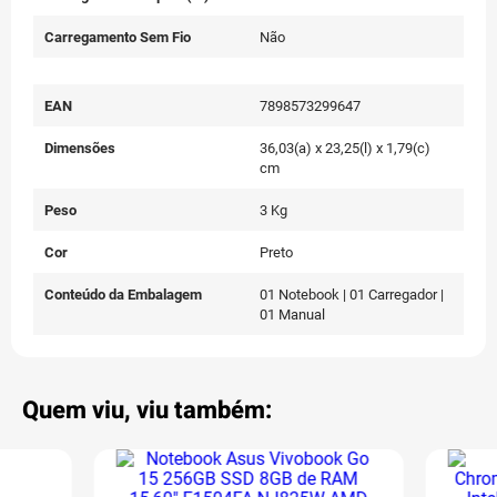
Carregamento Sem Fio
Não
EAN
7898573299647
Dimensões
36,03(a) x 23,25(l) x 1,79(c)
cm
Peso
3 Kg
Cor
Preto
Conteúdo da Embalagem
01 Notebook | 01 Carregador |
01 Manual
Quem viu, viu também: