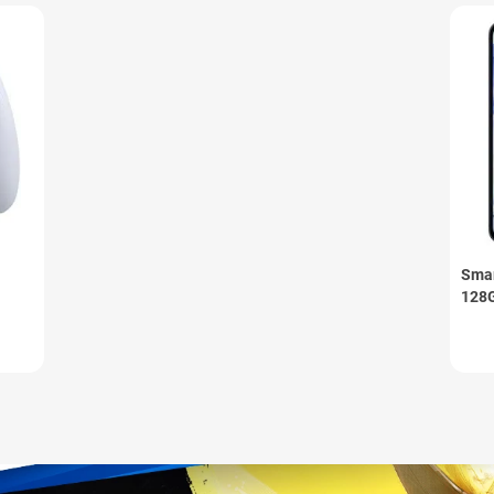
Smar
128G