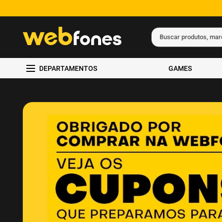
Buscar produtos, ma
Termos mais busc
DEPARTAMENTOS
GAMES
1
º
ps5
2
º
gift card
3
º
smartphone
4
º
ps4
5
º
notebook