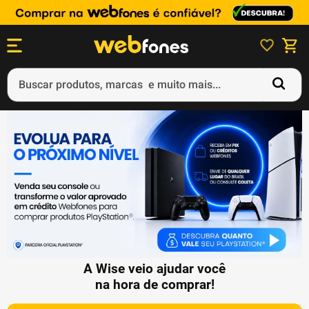
Buscar produtos, marcas e muito mais...
Termos mais buscados
1
º
ps5
2
º
gift card
3
º
smartphone
4
º
ps4
5
º
notebook
A Wise veio ajudar você
na hora de comprar!