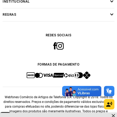
INSTITUCIONAL
REGRAS
REDES SOCIAIS
FORMAS DE PAGAMENTO
Webfones Comércio de Artigos de Telefonia S.A. Copyright © 2018. Todos os
direitos reservados. Preços e condições de pagamento válidos exclusivamente
para compras efetuadas no site, podendo diferenciar-se das lojas físicas. As
imagens dos produtos são meramente ilustrativas. Todos os preços e
Dúvidas sobre produtos?
condições comerciais estão sujeitos a alteração sem aviso prévio. CNPJ: