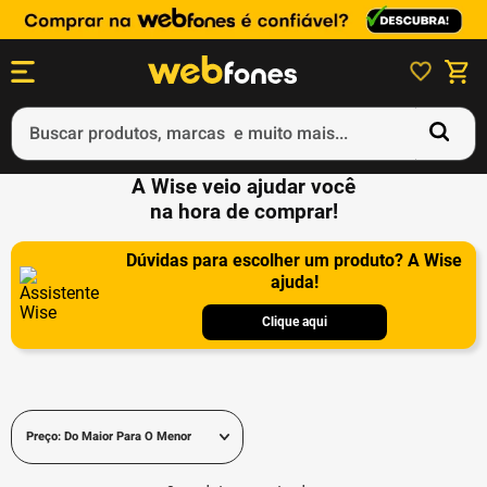
Buscar produtos, marcas e muito mais...
A Wise veio ajudar você
Termos mais buscados
na hora de comprar!
1
º
ps5
Dúvidas para escolher um produto? A Wise
2
º
gift card
ajuda!
3
º
ps4
Clique aqui
4
º
smartphone
5
º
notebook
Preço: Do Maior Para O Menor