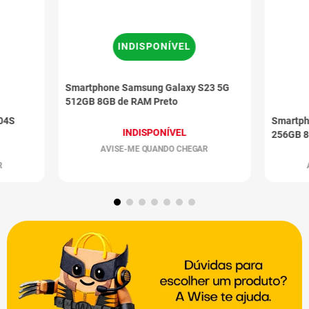
INDISPONÍVEL
Smartphone Samsung Galaxy S23 5G
512GB 8GB de RAM Preto
04S
Smartph
INDISPONÍVEL
256GB 8
AVISE-ME QUANDO CHEGAR
R