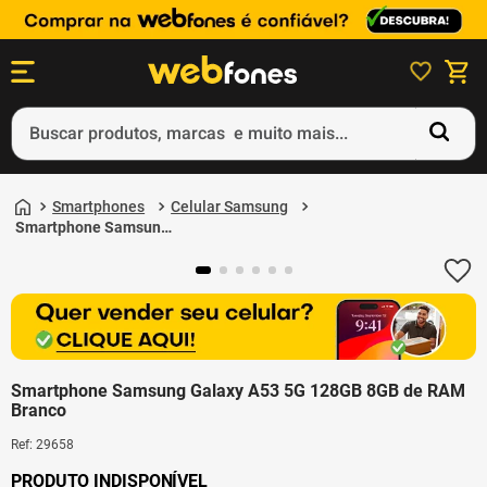
Buscar produtos, marcas e muito mais...
Termos mais buscados
Smartphones
Celular Samsung
1
º
ps5
Smartphone Samsung
Galaxy A53 5G 128GB
2
º
gift card
8GB de RAM Branco
3
º
ps4
4
º
smartphone
5
º
notebook
Smartphone Samsung Galaxy A53 5G 128GB 8GB de RAM
Branco
Ref
:
29658