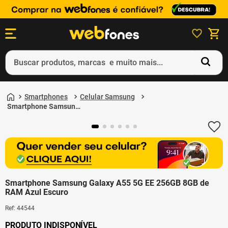
Buscar produtos, marcas e muito mais...
Termos mais buscados
Smartphones
Celular Samsung
1
º
ps5
Smartphone Samsung
Galaxy A55 5G EE
2
º
gift card
256GB 8GB de RAM
Azul Escuro
3
º
ps4
4
º
smartphone
5
º
notebook
Smartphone Samsung Galaxy A55 5G EE 256GB 8GB de
RAM Azul Escuro
Ref
:
44544