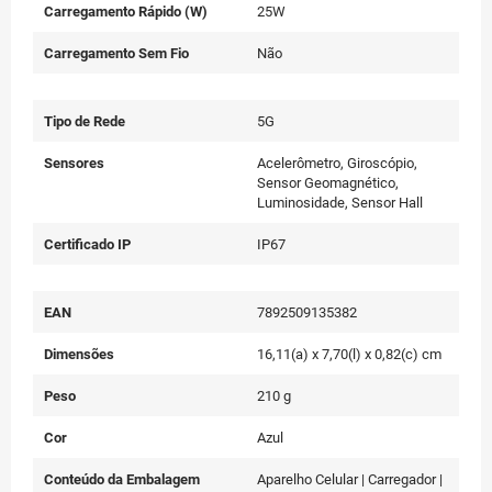
Carregamento Rápido (W)
25W
Carregamento Sem Fio
Não
Tipo de Rede
5G
Sensores
Acelerômetro, Giroscópio,
Sensor Geomagnético,
Luminosidade, Sensor Hall
Certificado IP
IP67
EAN
7892509135382
Dimensões
16,11(a) x 7,70(l) x 0,82(c) cm
Peso
210 g
Cor
Azul
Conteúdo da Embalagem
Aparelho Celular | Carregador |