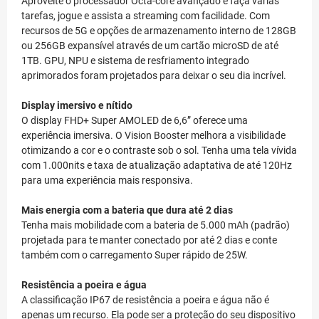
Aproveite o processador Octa-core avançado e faça várias
tarefas, jogue e assista a streaming com facilidade. Com
recursos de 5G e opções de armazenamento interno de 128GB
ou 256GB expansível através de um cartão microSD de até
1TB. GPU, NPU e sistema de resfriamento integrado
aprimorados foram projetados para deixar o seu dia incrível.
Display imersivo e nítido
O display FHD+ Super AMOLED de 6,6” oferece uma
experiência imersiva. O Vision Booster melhora a visibilidade
otimizando a cor e o contraste sob o sol. Tenha uma tela vívida
com 1.000nits e taxa de atualização adaptativa de até 120Hz
para uma experiência mais responsiva.
Mais energia com a bateria que dura até 2 dias
Tenha mais mobilidade com a bateria de 5.000 mAh (padrão)
projetada para te manter conectado por até 2 dias e conte
também com o carregamento Super rápido de 25W.
Resistência a poeira e água
A classificação IP67 de resistência a poeira e água não é
apenas um recurso. Ela pode ser a proteção do seu dispositivo