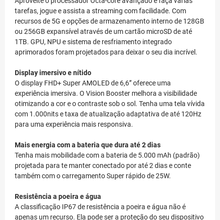
Aproveite o processador Octa-core avançado e faça várias
tarefas, jogue e assista a streaming com facilidade. Com
recursos de 5G e opções de armazenamento interno de 128GB
ou 256GB expansível através de um cartão microSD de até
1TB. GPU, NPU e sistema de resfriamento integrado
aprimorados foram projetados para deixar o seu dia incrível.
Display imersivo e nítido
O display FHD+ Super AMOLED de 6,6” oferece uma
experiência imersiva. O Vision Booster melhora a visibilidade
otimizando a cor e o contraste sob o sol. Tenha uma tela vívida
com 1.000nits e taxa de atualização adaptativa de até 120Hz
para uma experiência mais responsiva.
Mais energia com a bateria que dura até 2 dias
Tenha mais mobilidade com a bateria de 5.000 mAh (padrão)
projetada para te manter conectado por até 2 dias e conte
também com o carregamento Super rápido de 25W.
Resistência a poeira e água
A classificação IP67 de resistência a poeira e água não é
apenas um recurso. Ela pode ser a proteção do seu dispositivo