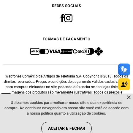
REDES SOCIAIS
FORMAS DE PAGAMENTO
Webfones Comércio de Artigos de Telefonia S.A. Copyright © 2018. Todos os
direitos reservados. Preços e condições de pagamento válidos exclusivamente
para compras efetuadas no site, podendo diferenciar-se das lojas físicas. As
imagens dos produtos são meramente ilustrativas. Todos os preços e
Dúvidas sobre produtos?
condições comerciais estão sujeitos a alteração sem aviso prévio. CNPJ:
Fale comigo
clicando aqui
.
Utilizamos cookies para melhorar nosso site e sua experiência de
14.548.476/0001-76.
compra. Ao continuar navegando em nosso site você está de acordo com
a nossa política quanto a utilização de cookies.
ACEITAR E FECHAR