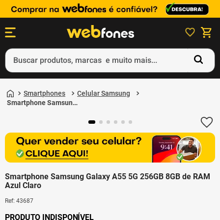
Buscar produtos, marcas e muito mais...
Termos mais buscados
Smartphones
Celular Samsung
1
º
ps5
Smartphone Samsung
Galaxy A55 5G 256GB
2
º
gift card
8GB de RAM Azul Claro
3
º
ps4
4
º
smartphone
5
º
notebook
Smartphone Samsung Galaxy A55 5G 256GB 8GB de RAM
Azul Claro
Ref
:
43687