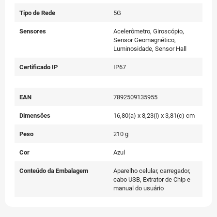
Tipo de Rede
5G
Sensores
Acelerômetro, Giroscópio,
Sensor Geomagnético,
Luminosidade, Sensor Hall
Certificado IP
IP67
EAN
7892509135955
Dimensões
16,80(a) x 8,23(l) x 3,81(c) cm
Peso
210 g
Cor
Azul
Conteúdo da Embalagem
Aparelho celular, carregador,
cabo USB, Extrator de Chip e
manual do usuário