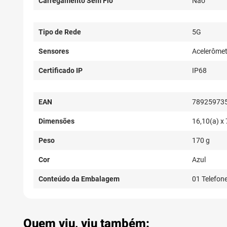
Carregamento Sem Fio
Não
Tipo de Rede
5G
Sensores
Acelerômetr
Certificado IP
IP68
EAN
78925973
Dimensões
16,10(a) x 
Peso
170 g
Cor
Azul
Conteúdo da Embalagem
01 Telefon
Quem viu, viu também: