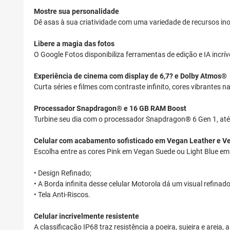
Mostre sua personalidade
Dê asas à sua criatividade com uma variedade de recursos i
Libere a magia das fotos
O Google Fotos disponibiliza ferramentas de edição e IA incrí
Experiência de cinema com display de 6,7? e Dolby Atmos®
Curta séries e filmes com contraste infinito, cores vibrantes 
Processador Snapdragon® e 16 GB RAM Boost
Turbine seu dia com o processador Snapdragon® 6 Gen 1, a
Celular com acabamento sofisticado em Vegan Leather e V
Escolha entre as cores Pink em Vegan Suede ou Light Blue e
• Design Refinado;
• A Borda infinita desse celular Motorola dá um visual refinado 
• Tela Anti-Riscos.
Celular incrivelmente resistente
A classificação IP68 traz resistência a poeira, sujeira e are