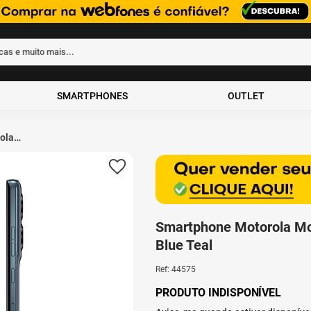
rcas e muito mais...
ados
SMARTPHONES
OUTLET
ola
on
e
Smartphone Motorola M
Blue Teal
Ref
:
44575