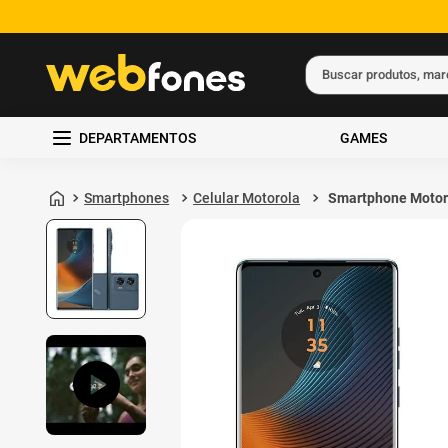
Buscar produtos, ma
Termos mais busc
DEPARTAMENTOS
GAMES
1
º
ps5
2
º
gift card
Smartphones
Celular Motorola
Smartphone Motor
Moto Edge 50 Fusi
3
º
ps4
5G 256GB 16GB d
RAM Blue Teal
4
º
smartphone
5
º
notebook