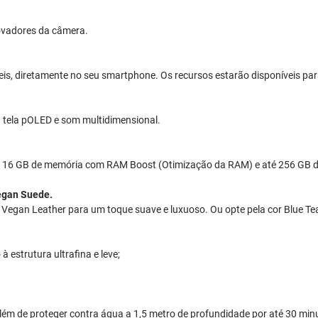
novadores da câmera.
veis, diretamente no seu smartphone. Os recursos estarão disponíveis par
na tela pOLED e som multidimensional.
té 16 GB de memória com RAM Boost (Otimização da RAM) e até 256 GB
egan Suede.
m Vegan Leather para um toque suave e luxuoso. Ou opte pela cor Blue
à estrutura ultrafina e leve;
ia, além de proteger contra água a 1,5 metro de profundidade por até 30 m