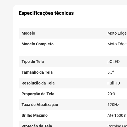
Especificações técnicas
Modelo
Moto Edge
Modelo Completo
Moto Edge
Tipo de Tela
pOLED
Tamanho da Tela
6.7"
Resolução da Tela
Full HD
Proporção da Tela
20:9
Taxa de Atualização
120Hz
Brilho Máximo
Até 1600 n
Proteção da Tela
Corning Go