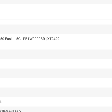
 50 Fusion 5G | PB1W0000BR | XT2429
its
rilla® Glass 5