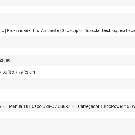
o | Proximidade | Luz Ambiente | Giroscópio | Bússola | Desbloqueio Facial
53989
7,30(l) x 7,79(c) cm
e | 01 Manual | 01 Cabo USB-C / USB-C | 01 Carregador TurboPower™ 68