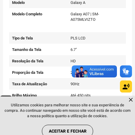
Modelo
Galaxy A
Modelo Completo
Galaxy A07 | SM-
A075MLVIZTO
Tipo de Tela
PLS LCD
Tamanho da Tela
6.7"
Resolução da Tela
HD
Proporção da Tela
20:9
Taxa de Atualização
90Hz
Brilho Máximo
Até 450 nits
Dúvidas sobre produtos?
Fale comigo
clicando aqui
.
Utilizamos cookies para melhorar nosso site e sua experiência de
compra. Ao continuar navegando em nosso site você está de acordo com
Armazenamento Interno
256GB
a nossa política quanto a utilização de cookies.
Expansão de Memória
Até 2TB
ACEITAR E FECHAR