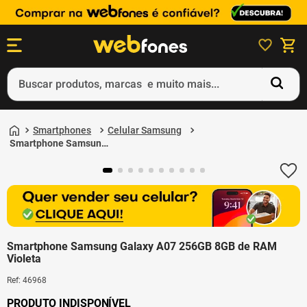
Buscar produtos, marcas e muito mais...
Termos mais buscados
Smartphones
Celular Samsung
1
º
ps5
Smartphone Samsung
Galaxy A07 256GB 8GB
2
º
gift card
de RAM Violeta
3
º
ps4
4
º
smartphone
5
º
notebook
Smartphone Samsung Galaxy A07 256GB 8GB de RAM
Violeta
Ref
:
46968