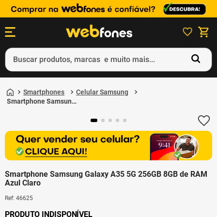
Buscar produtos, marcas e muito mais...
Termos mais buscados
1
º
ps5
Smartphones
Celular Samsung
2
º
gift card
Smartphone Samsung
Galaxy A35 5G 256GB
3
º
smartphone
8GB de RAM Azul Claro
4
º
ps4
5
º
notebook
Smartphone Samsung Galaxy A35 5G 256GB 8GB de RAM
Azul Claro
Ref
:
46625