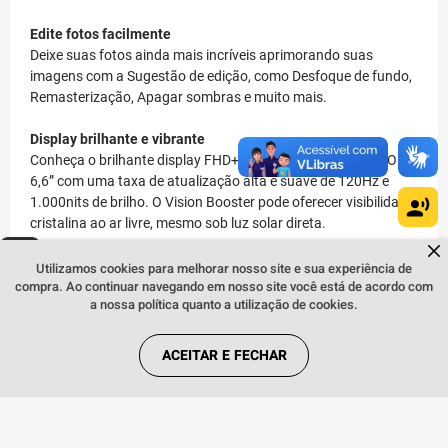
Edite fotos facilmente
Deixe suas fotos ainda mais incríveis aprimorando suas
imagens com a Sugestão de edição, como Desfoque de fundo,
Remasterização, Apagar sombras e muito mais.
Display brilhante e vibrante
Conheça o brilhante display FHD+ Super AMOLED Infinity-O de
6,6” com uma taxa de atualização alta e suave de 120Hz e
1.000nits de brilho. O Vision Booster pode oferecer visibilidade
cristalina ao ar livre, mesmo sob luz solar direta.
Dúvidas sobre produtos?
Fale comigo
clicando aqui
.
O poder está em suas mãos
Utilizamos cookies para melhorar nosso site e sua experiência de
compra. Ao continuar navegando em nosso site você está de acordo com
Desbloqueie a potência do processador Octa-core com GPU e
a nossa política quanto a utilização de cookies.
NPU aprimorados, tornando mais fácil realizar multitarefas,
jogar e assistir streaming. O Galaxy A35 5G conta com um
sistema de resfriamento da câmara de vapor maior, pronto
ACEITAR E FECHAR
para lidar com praticamente qualquer tarefa. Armazenamento
interno de 128GB ou 256GB com um slot para cartão microSD
de até 1TB.