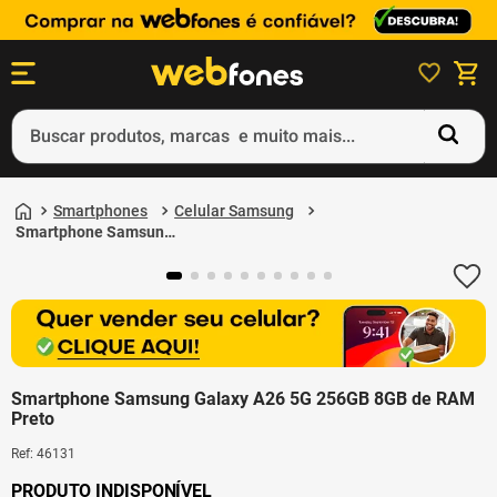
Buscar produtos, marcas e muito mais...
Termos mais buscados
Smartphones
Celular Samsung
1
º
ps5
Smartphone Samsung
Galaxy A26 5G 256GB
2
º
gift card
8GB de RAM Preto
3
º
ps4
4
º
smartphone
5
º
notebook
Smartphone Samsung Galaxy A26 5G 256GB 8GB de RAM
Preto
Ref
:
46131