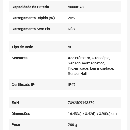
Capacidade da Bateria
5000mAh
Carregamento Rápido (W)
25W
Carregamento Sem Fio
Não
Tipo de Rede
5G
Sensores
Acelerômetro, Giroscópio,
Sensor Geomagnético,
Proximidade, Luminosidade,
Sensor Hall
Certificado IP
IP67
EAN
7892509143370
Dimensões
16,43(a) x 8,42(l) x 3,96(c) cm
Peso
200 g