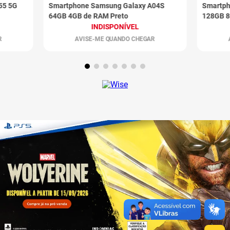
55 5G
Smartphone Samsung Galaxy A04S
Smartph
64GB 4GB de RAM Preto
128GB 8
INDISPONÍVEL
R
AVISE-ME QUANDO CHEGAR