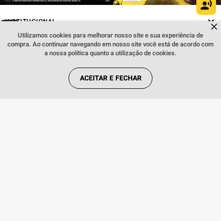
INSTITUCIONAL
Dúvidas sobre produtos?
Fale comigo
clicando aqui
.
Utilizamos cookies para melhorar nosso site e sua experiência de
compra. Ao continuar navegando em nosso site você está de acordo com
REGRAS
a nossa política quanto a utilização de cookies.
ACEITAR E FECHAR
REDES SOCIAIS
FORMAS DE PAGAMENTO
Webfones Comércio de Artigos de Telefonia S.A. Copyright © 2018. Todos os
direitos reservados. Preços e condições de pagamento válidos exclusivamente
para compras efetuadas no site, podendo diferenciar-se das lojas físicas. As