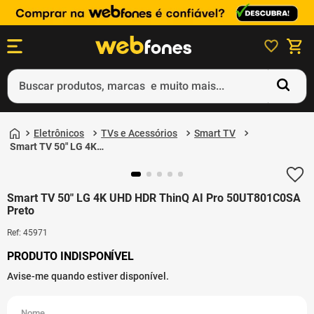
Buscar produtos, marcas e muito mais...
Termos mais buscados
Eletrônicos
TVs e Acessórios
Smart TV
1
º
ps5
Smart TV 50" LG 4K
UHD HDR ThinQ AI Pro
2
º
gift card
50UT801C0SA Preto
3
º
ps4
Smart TV 50" LG 4K UHD HDR ThinQ AI Pro 50UT801C0SA
Preto
4
º
smartphone
Ref
:
45971
5
º
notebook