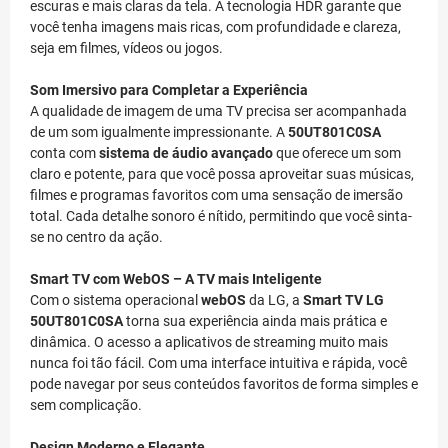
escuras e mais claras da tela. A tecnologia HDR garante que
você tenha imagens mais ricas, com profundidade e clareza,
seja em filmes, vídeos ou jogos.
Som Imersivo para Completar a Experiência
A qualidade de imagem de uma TV precisa ser acompanhada
de um som igualmente impressionante. A
50UT801C0SA
conta com
sistema de áudio avançado
que oferece um som
claro e potente, para que você possa aproveitar suas músicas,
filmes e programas favoritos com uma sensação de imersão
total. Cada detalhe sonoro é nítido, permitindo que você sinta-
se no centro da ação.
Smart TV com WebOS – A TV mais Inteligente
Com o sistema operacional
webOS
da LG, a
Smart TV LG
50UT801C0SA
torna sua experiência ainda mais prática e
dinâmica. O acesso a aplicativos de streaming muito mais
nunca foi tão fácil. Com uma interface intuitiva e rápida, você
pode navegar por seus conteúdos favoritos de forma simples e
sem complicação.
Design Moderno e Elegante