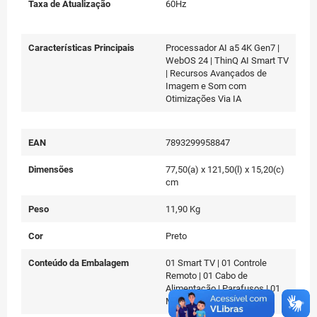
Taxa de Atualização
60Hz
Características Principais
Processador AI a5 4K Gen7 |
WebOS 24 | ThinQ AI Smart TV
| Recursos Avançados de
Imagem e Som com
Otimizações Via IA
EAN
7893299958847
Dimensões
77,50(a) x 121,50(l) x 15,20(c)
cm
Peso
11,90 Kg
Cor
Preto
Conteúdo da Embalagem
01 Smart TV | 01 Controle
Remoto | 01 Cabo de
Alimentação | Parafusos | 01
Manual de Instruções