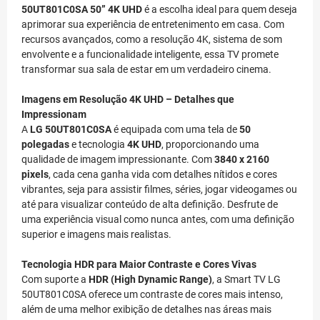
50UT801C0SA 50” 4K UHD
é a escolha ideal para quem deseja
aprimorar sua experiência de entretenimento em casa. Com
recursos avançados, como a resolução 4K, sistema de som
envolvente e a funcionalidade inteligente, essa TV promete
transformar sua sala de estar em um verdadeiro cinema.
Imagens em Resolução 4K UHD – Detalhes que
Impressionam
A
LG 50UT801C0SA
é equipada com uma tela de
50
polegadas
e tecnologia
4K UHD
, proporcionando uma
qualidade de imagem impressionante. Com
3840 x 2160
pixels
, cada cena ganha vida com detalhes nítidos e cores
vibrantes, seja para assistir filmes, séries, jogar videogames ou
até para visualizar conteúdo de alta definição. Desfrute de
uma experiência visual como nunca antes, com uma definição
superior e imagens mais realistas.
Tecnologia HDR para Maior Contraste e Cores Vivas
Com suporte a
HDR (High Dynamic Range)
, a Smart TV LG
50UT801C0SA oferece um contraste de cores mais intenso,
além de uma melhor exibição de detalhes nas áreas mais