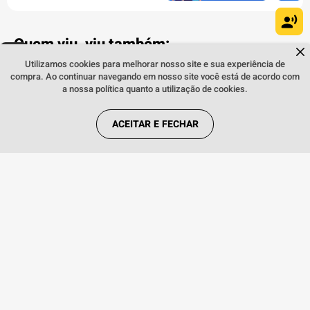
Quem viu, viu também:
Dúvidas sobre produtos?
Fale comigo
clicando aqui
.
Utilizamos cookies para melhorar nosso site e sua experiência de
compra. Ao continuar navegando em nosso site você está de acordo com
a nossa política quanto a utilização de cookies.
ACEITAR E FECHAR
INDISPONÍVEL
Smart TV 32" Samsung HD HDR
UN32H5000FGXZD Preto
Smart T
WebOS 2
INDISPONÍVEL
AVISE-ME QUANDO CHEGAR