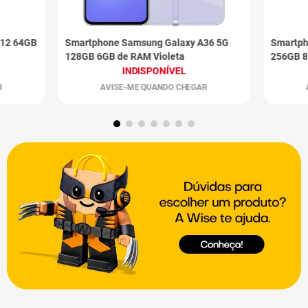
M12 64GB
Smartphone Samsung Galaxy A36 5G
Smartph
128GB 6GB de RAM Violeta
256GB 8
INDISPONÍVEL
R
AVISE-ME QUANDO CHEGAR