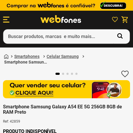
Buscar produtos, marcas e muito mais...
Termos mais buscados
Smartphones
Celular Samsung
1
º
ps5
Smartphone Samsung
Galaxy A54 EE 5G
2
º
gift card
256GB 8GB de RAM
Preto
3
º
smartphone
4
º
ps4
5
º
notebook
Smartphone Samsung Galaxy A54 EE 5G 256GB 8GB de
RAM Preto
Ref
:
42859