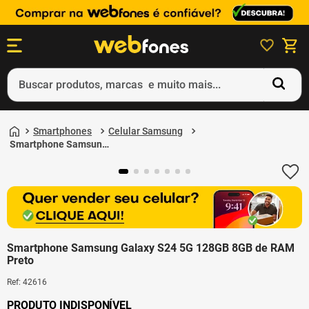
Buscar produtos, marcas e muito mais...
Termos mais buscados
Smartphones
Celular Samsung
1
º
ps5
Smartphone Samsung
Galaxy S24 5G 128GB
2
º
gift card
8GB de RAM Preto
3
º
smartphone
4
º
ps4
5
º
notebook
Smartphone Samsung Galaxy S24 5G 128GB 8GB de RAM
Preto
Ref
:
42616