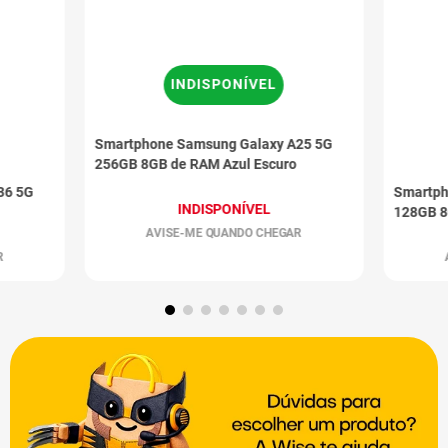
INDISPONÍVEL
Smartphone Samsung Galaxy A25 5G
256GB 8GB de RAM Azul Escuro
36 5G
Smartph
INDISPONÍVEL
128GB 8
AVISE-ME QUANDO CHEGAR
R