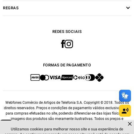
REGRAS
REDES SOCIAIS
FORMAS DE PAGAMENTO
Webfones Comércio de Artigos de Telefonia S.A. Copyright © 2018. Todos os
direitos reservados. Preços e condições de pagamento válidos exclusivamente
para compras efetuadas no site, podendo diferenciar-se das lojas físicas. As
imagens dos produtos são meramente ilustrativas. Todos os preços e
Dúvidas sobre produtos?
condições comerciais estão sujeitos a alteração sem aviso prévio. CNPJ:
Fale comigo
clicando aqui
.
Utilizamos cookies para melhorar nosso site e sua experiência de
14.548.476/0001-76.