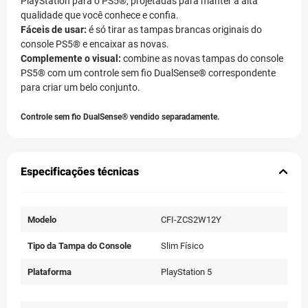
PlayStation para o PS5®, projetadas para manter a alta
qualidade que você conhece e confia.
Fáceis de usar:
é só tirar as tampas brancas originais do
console PS5® e encaixar as novas.
Complemente o visual:
combine as novas tampas do console
PS5® com um controle sem fio DualSense® correspondente
para criar um belo conjunto.
Controle sem fio DualSense® vendido separadamente.
Especificações técnicas
Modelo
CFI-ZCS2W12Y
Tipo da Tampa do Console
Slim Físico
Plataforma
PlayStation 5