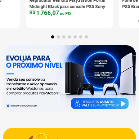
o
Reprodutor Remoto PlayStation Portal
Fone de 
Midnight Black para console PS5 Sony
PS5 Bra
1
766
,
07
R$
.
no PIX