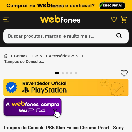
Buscar produtos, marcas e muito mais...
Termos mais buscados
Games
PS5
Acessórios PS5
1
º
ps5
Tampas do Console
PS5 Slim Físico
2
º
gift card
Chroma Pearl - Sony
3
º
ps4
4
º
smartphone
5
º
notebook
Tampas do Console PS5 Slim Físico Chroma Pearl - Sony