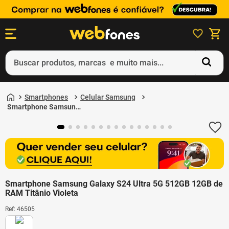
Buscar produtos, marcas e muito mais...
Termos mais buscados
Smartphones
Celular Samsung
1
º
ps5
Smartphone Samsung
Galaxy S24 Ultra 5G
2
º
gift card
512GB 12GB de RAM
Titânio Violeta
3
º
ps4
4
º
smartphone
5
º
notebook
Smartphone Samsung Galaxy S24 Ultra 5G 512GB 12GB de
RAM Titânio Violeta
Ref
:
46505