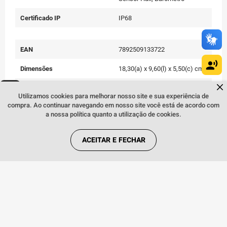
Certificado IP
IP68
EAN
7892509133722
Dimensões
18,30(a) x 9,60(l) x 5,50(c) cm
Dúvidas sobre produtos?
Peso
230 g
Fale comigo
clicando aqui
.
Utilizamos cookies para melhorar nosso site e sua experiência de
compra. Ao continuar navegando em nosso site você está de acordo com
Cor
Violeta
a nossa política quanto a utilização de cookies.
Conteúdo da Embalagem
Aparelho celular, S Pen,
carregador, cabo USB, Extrator
ACEITAR E FECHAR
de Chip e manual do usuário
Quem viu, viu também: