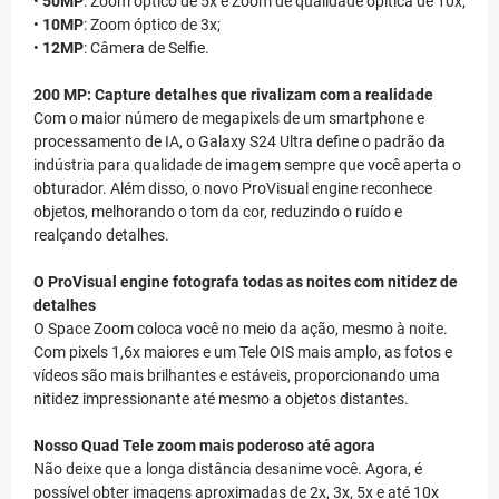
•
50MP
: Zoom óptico de 5x e Zoom de qualidade ópitica de 10x;
•
10MP
: Zoom óptico de 3x;
•
12MP
: Câmera de Selfie.
200 MP: Capture detalhes que rivalizam com a realidade
Com o maior número de megapixels de um smartphone e
processamento de IA, o Galaxy S24 Ultra define o padrão da
indústria para qualidade de imagem sempre que você aperta o
obturador. Além disso, o novo ProVisual engine reconhece
objetos, melhorando o tom da cor, reduzindo o ruído e
realçando detalhes.
O ProVisual engine fotografa todas as noites com nitidez de
detalhes
O Space Zoom coloca você no meio da ação, mesmo à noite.
Com pixels 1,6x maiores e um Tele OIS mais amplo, as fotos e
vídeos são mais brilhantes e estáveis, proporcionando uma
nitidez impressionante até mesmo a objetos distantes.
Nosso Quad Tele zoom mais poderoso até agora
Não deixe que a longa distância desanime você. Agora, é
possível obter imagens aproximadas de 2x, 3x, 5x e até 10x