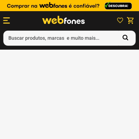
Buscar produtos, marcas e muito mais...
Termos mais buscados
1
º
ps5
2
º
gift card
3
º
ps4
4
º
smartphone
5
º
notebook