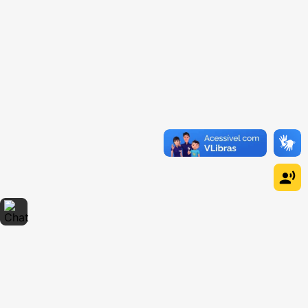
Dúvidas sobre produtos?
Fale comigo
clicando aqui
.