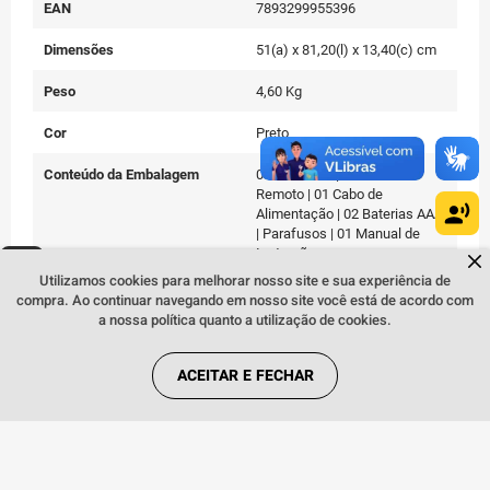
EAN
7893299955396
Dimensões
51(a) x 81,20(l) x 13,40(c) cm
Peso
4,60 Kg
Cor
Preto
Conteúdo da Embalagem
01 Smart TV | 01 Controle
Remoto | 01 Cabo de
Alimentação | 02 Baterias AAA
| Parafusos | 01 Manual de
Instruções
Dúvidas sobre produtos?
Fale comigo
clicando aqui
.
Utilizamos cookies para melhorar nosso site e sua experiência de
compra. Ao continuar navegando em nosso site você está de acordo com
a nossa política quanto a utilização de cookies.
Quem viu, viu também:
ACEITAR E FECHAR