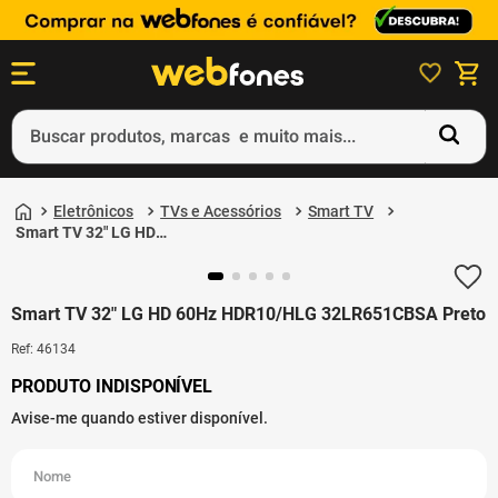
Buscar produtos, marcas e muito mais...
Termos mais buscados
Eletrônicos
TVs e Acessórios
Smart TV
1
º
ps5
Smart TV 32" LG HD
60Hz HDR10/HLG
2
º
gift card
32LR651CBSA Preto
3
º
ps4
Smart TV 32" LG HD 60Hz HDR10/HLG 32LR651CBSA Preto
4
º
smartphone
Ref
:
46134
5
º
notebook