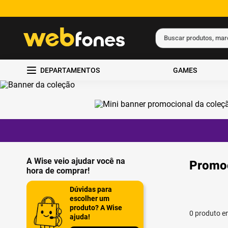
Buscar produtos, ma
Termos mais busc
DEPARTAMENTOS
GAMES
1
º
ps5
2
º
gift card
3
º
ps4
4
º
smartphone
5
º
notebook
A Wise veio ajudar você na
Promoç
hora de comprar!
Dúvidas para
escolher um
produto? A Wise
0
produto
ajuda!