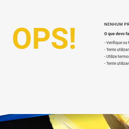
NENHUM P
Verifique os
Tente utiliz
Utilize term
Tente utiliz