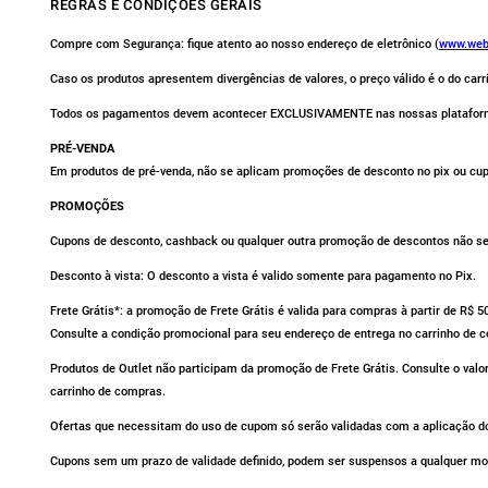
REGRAS E CONDIÇÕES GERAIS
Compre com Segurança: fique atento ao nosso endereço de eletrônico (
www.web
Caso os produtos apresentem divergências de valores, o preço válido é o do car
Todos os pagamentos devem acontecer EXCLUSIVAMENTE nas nossas platafor
PRÉ-VENDA
Em produtos de pré-venda, não se aplicam promoções de desconto no pix ou cu
PROMOÇÕES
Cupons de desconto, cashback ou qualquer outra promoção de descontos não se 
Desconto à vista: O desconto a vista é valido somente para pagamento no Pix.
Frete Grátis*: a promoção de Frete Grátis é valida para compras à partir de R$ 
Consulte a condição promocional para seu endereço de entrega no carrinho de 
Produtos de Outlet não participam da promoção de Frete Grátis. Consulte o valo
carrinho de compras.
Ofertas que necessitam do uso de cupom só serão validadas com a aplicação do
Cupons sem um prazo de validade definido, podem ser suspensos a qualquer m